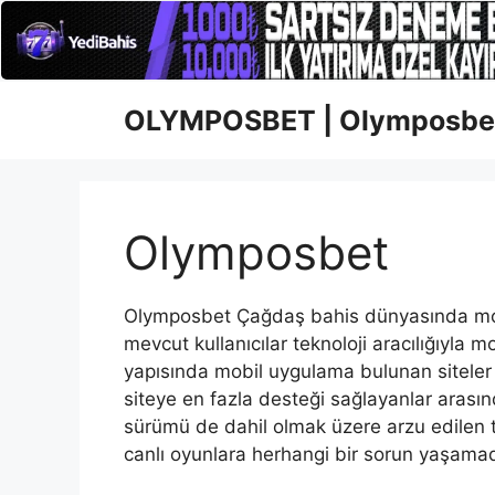
İçeriğe
OLYMPOSBET | Olymposbet 
atla
Olymposbet
Olymposbet Çağdaş bahis dünyasında mobi
mevcut kullanıcılar teknoloji aracılığıyla m
yapısında mobil uygulama bulunan siteler
siteye en fazla desteği sağlayanlar arası
sürümü de dahil olmak üzere arzu edilen tüm
canlı oyunlara herhangi bir sorun yaşama