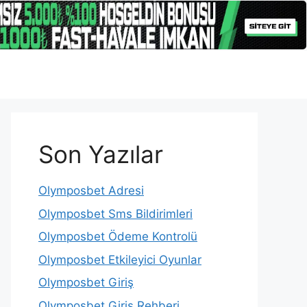
Son Yazılar
Olymposbet Adresi
Olymposbet Sms Bildirimleri
Olymposbet Ödeme Kontrolü
Olymposbet Etkileyici Oyunlar
Olymposbet Giriş
Olymposbet Giriş Rehberi