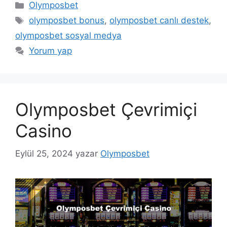
Kategoriler
Olymposbet
Etiketler
olymposbet bonus
,
olymposbet canlı destek
,
olymposbet sosyal medya
Yorum yap
Olymposbet Çevrimiçi
Casino
Eylül 25, 2024
yazar
Olymposbet