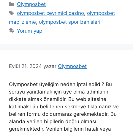
Kategoriler
Olymposbet
Etiketler
olymposbet çevrimiçi casino
,
olymposbet
maç izleme
,
olymposbet spor bahisleri
Yorum yap
Eylül 21, 2024
yazar
Olymposbet
Olymposbet üyeliğim neden iptal edildi? Bu
soruyu yanıtlamak için üye olma adımlarını
dikkate almak önemlidir. Bu web sitesine
katılmak için belirlenen sekmeye tıklamanız ve
beliren formu doldurmanız gerekmektedir. Bu
alanda verilen bilgilerin doğru olması
gerekmektedir. Verilen bilgilerin hatalı veya