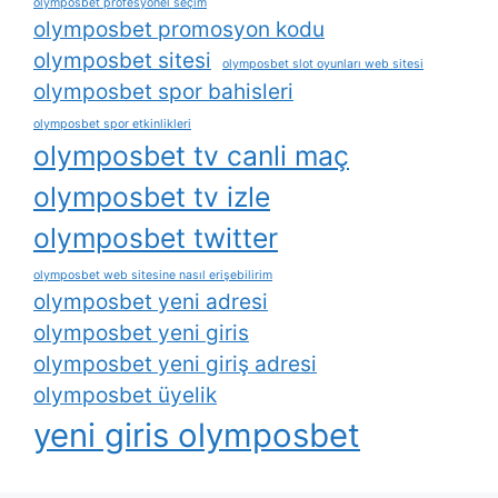
olymposbet profesyonel seçim
olymposbet promosyon kodu
olymposbet sitesi
olymposbet slot oyunları web sitesi
olymposbet spor bahisleri
olymposbet spor etkinlikleri
olymposbet tv canli maç
olymposbet tv izle
olymposbet twitter
olymposbet web sitesine nasıl erişebilirim
olymposbet yeni adresi
olymposbet yeni giris
olymposbet yeni giriş adresi
olymposbet üyelik
yeni giris olymposbet