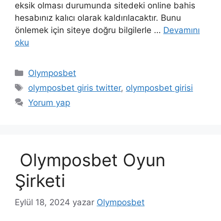
eksik olması durumunda sitedeki online bahis
hesabınız kalıcı olarak kaldırılacaktır. Bunu
önlemek için siteye doğru bilgilerle …
Devamını
oku
Kategoriler
Olymposbet
Etiketler
olymposbet giris twitter
,
olymposbet girisi
Yorum yap
Olymposbet Oyun
Şirketi
Eylül 18, 2024
yazar
Olymposbet