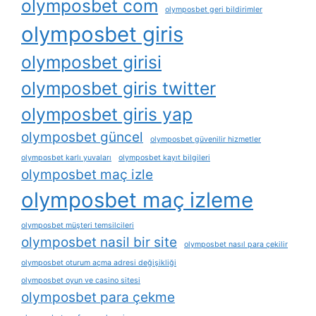
olymposbet com
olymposbet geri bildirimler
olymposbet giris
olymposbet girisi
olymposbet giris twitter
olymposbet giris yap
olymposbet güncel
olymposbet güvenilir hizmetler
olymposbet karlı yuvaları
olymposbet kayıt bilgileri
olymposbet maç izle
olymposbet maç izleme
olymposbet müşteri temsilcileri
olymposbet nasil bir site
olymposbet nasıl para çekilir
olymposbet oturum açma adresi değişikliği
olymposbet oyun ve casino sitesi
olymposbet para çekme