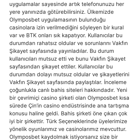
uygulamalar sayesinde artık telefonunuzu her
yere yanınızda götürebilirsiniz. Ülkemizde
Olymposbet uygulamasının bulunduğu
casinolara izin verilmediğini söyleyen bir kural
var ve BTK onları sık kapatıyor. Kullanıcılar bu
durumdan rahatsız oldular ve sorunlarını Vakfın
Şikayet sayfasında yayınladılar. Bu durum
kullanıcıları mutsuz etti ve bunu Vakfın Şikayet
sayfasından şikayet ettiler. Kullanıcılar bu
durumdan dolayı mutsuz oldular ve şikayetlerini
Vakfın Şikayet sayfasında paylaştılar. İnceleme
çoğunlukla canlı bahis siteleri hakkındadır. Yeni
bir çevrimiçi casino şirketi olan Olymposbet kısa
sürede Çin’in casino endüstrisinde ana tartışma
konusu haline geldi. Bahis şirketi öne çıkan çok
iyi bir şirkettir. Türk Seçeneklerinde üyelerimize
yönelik oyunlarımız ve casinolarımız mevcuttur.
Olymposbet kaydolmak istiyorsanız size bir