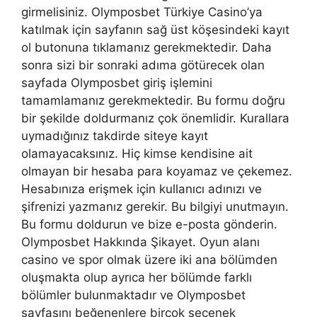
girmelisiniz. Olymposbet Türkiye Casino’ya
katılmak için sayfanın sağ üst köşesindeki kayıt
ol butonuna tıklamanız gerekmektedir. Daha
sonra sizi bir sonraki adıma götürecek olan
sayfada Olymposbet giriş işlemini
tamamlamanız gerekmektedir. Bu formu doğru
bir şekilde doldurmanız çok önemlidir. Kurallara
uymadığınız takdirde siteye kayıt
olamayacaksınız. Hiç kimse kendisine ait
olmayan bir hesaba para koyamaz ve çekemez.
Hesabınıza erişmek için kullanıcı adınızı ve
şifrenizi yazmanız gerekir. Bu bilgiyi unutmayın.
Bu formu doldurun ve bize e-posta gönderin.
Olymposbet Hakkında Şikayet. Oyun alanı
casino ve spor olmak üzere iki ana bölümden
oluşmakta olup ayrıca her bölümde farklı
bölümler bulunmaktadır ve Olymposbet
sayfasını beğenenlere birçok seçenek