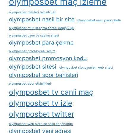
olymposbet maç izleme
olymposbet müşteri temsilcileri
olymposbet nasil bir site
olymposbet nasıl para çekilir
olymposbet oturum açma adresi değişikliği
olymposbet oyun ve casino sitesi
olymposbet para çekme
olymposbet profesyonel seçim
olymposbet promosyon kodu
olymposbet sitesi
olymposbet slot oyunları web sitesi
olymposbet spor bahisleri
olymposbet spor etkinlikleri
olymposbet tv canli maç
olymposbet tv izle
olymposbet twitter
olymposbet web sitesine nasıl erişebilirim
olymposbet yeni adresi