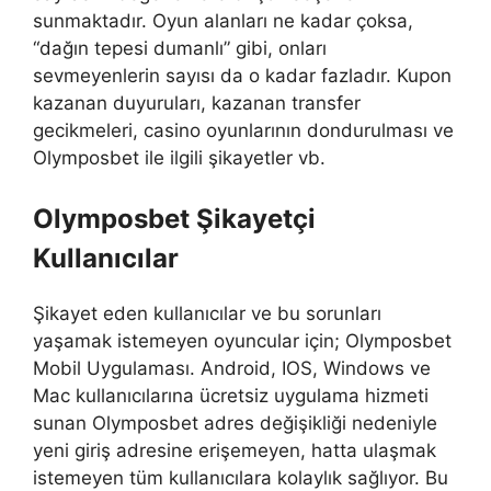
sunmaktadır. Oyun alanları ne kadar çoksa,
“dağın tepesi dumanlı” gibi, onları
sevmeyenlerin sayısı da o kadar fazladır. Kupon
kazanan duyuruları, kazanan transfer
gecikmeleri, casino oyunlarının dondurulması ve
Olymposbet ile ilgili şikayetler vb.
Olymposbet Şikayetçi
Kullanıcılar
Şikayet eden kullanıcılar ve bu sorunları
yaşamak istemeyen oyuncular için; Olymposbet
Mobil Uygulaması. Android, IOS, Windows ve
Mac kullanıcılarına ücretsiz uygulama hizmeti
sunan Olymposbet adres değişikliği nedeniyle
yeni giriş adresine erişemeyen, hatta ulaşmak
istemeyen tüm kullanıcılara kolaylık sağlıyor. Bu