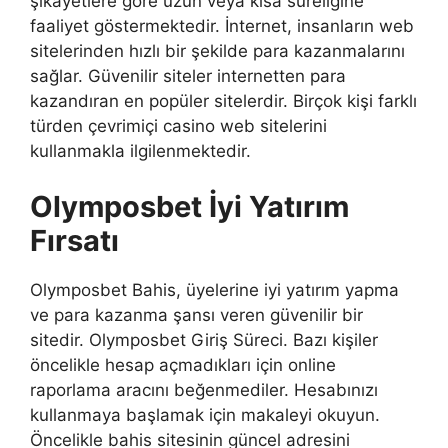
şikayetlere göre uzun veya kısa süreliğine
faaliyet göstermektedir. İnternet, insanların web
sitelerinden hızlı bir şekilde para kazanmalarını
sağlar. Güvenilir siteler internetten para
kazandıran en popüler sitelerdir. Birçok kişi farklı
türden çevrimiçi casino web sitelerini
kullanmakla ilgilenmektedir.
Olymposbet İyi Yatırım
Fırsatı
Olymposbet Bahis, üyelerine iyi yatırım yapma
ve para kazanma şansı veren güvenilir bir
sitedir. Olymposbet Giriş Süreci. Bazı kişiler
öncelikle hesap açmadıkları için online
raporlama aracını beğenmediler. Hesabınızı
kullanmaya başlamak için makaleyi okuyun.
Öncelikle bahis sitesinin güncel adresini