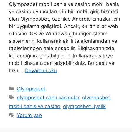
Olymposbet mobil bahis ve casino mobil bahis
ve casino oyuncuları için bir mobil giriş hizmeti
olan Olymposbet, özellikle Android cihazlar için
bir uygulama geliştirdi. Ancak, kullanıcılar web
sitesine iOS ve Windows gibi diğer işletim
sistemlerini kullanarak akıllı telefonlarından ve
tabletlerinden hala erişebilir. Bilgisayarınızda
kullandığınız giriş bilgilerini kullanarak siteye
mobil cihazınızdan erişebilirsiniz. Bu basit ve
hızlı …
Devamını oku
Kategoriler
Olymposbet
Etiketler
olymposbet canlı casinolar
,
olymposbet
mobil bahis ve casino
,
olymposbet üyelik
Yorum yap