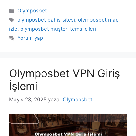
Kategoriler
Olymposbet
Etiketler
olymposbet bahis sitesi
,
olymposbet maç
izle
,
olymposbet müşteri temsilcileri
Yorum yap
Olymposbet VPN Giriş
İşlemi
Mayıs 28, 2025
yazar
Olymposbet