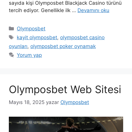
sayıda kişi Olymposbet Blackjack Casino türünü
tercih ediyor. Genellikle ilk …
Devamını oku
Kategoriler
Olymposbet
Etiketler
kayit olymposbet
,
olymposbet casino
oyunları
,
olymposbet poker oynamak
Yorum yap
Olymposbet Web Sitesi
Mayıs 18, 2025
yazar
Olymposbet