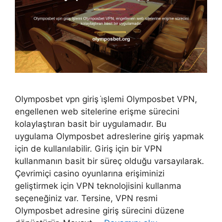
Olymposbet vpn giriş i̇şlemi Olymposbet VPN,
engellenen web sitelerine erişme sürecini
kolaylaştıran basit bir uygulamadır. Bu
uygulama Olymposbet adreslerine giriş yapmak
için de kullanılabilir. Giriş için bir VPN
kullanmanın basit bir süreç olduğu varsayılarak.
Çevrimiçi casino oyunlarına erişiminizi
geliştirmek için VPN teknolojisini kullanma
seçeneğiniz var. Tersine, VPN resmi
Olymposbet adresine giriş sürecini düzene