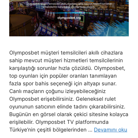
Olymposbet müşteri temsilcileri akıllı cihazlara
sahip mevcut müşteri hizmetleri temsilcilerinin
karşılaştığı sorunlar hızla çözüldü. Olymposbet,
top oyunları için popüler oranları tanımlayan
fazla spor bahis seçeneği için altyapı sunar.
Canlı maçların çoğunu izleyebileceğiniz
Olymposbet erişebilirsiniz. Geleneksel rulet
oyununun satıcının elinde tadını çıkarabilirsiniz.
Bugünün en görsel olarak çekici sitesine kolayca
erişilebilir. Olymposbet TV platformunda
Türkiye’nin çeşitli bölgelerinden …
Devamını oku