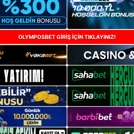
OLYMPOSBET GİRİŞ İÇİN TIKLAYINIZ!