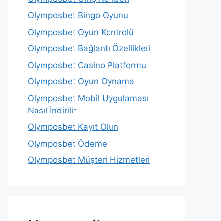
Olymposbet Bingo Oyunu
Olymposbet Oyun Kontrolü
Olymposbet Bağlantı Özellikleri
Olymposbet Casino Platformu
Olymposbet Oyun Oynama
Olymposbet Mobil Uygulaması
Nasıl İndirilir
Olymposbet Kayıt Olun
Olymposbet Ödeme
Olymposbet Müşteri Hizmetleri