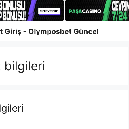
Giriş - Olymposbet Güncel
bilgileri
gileri