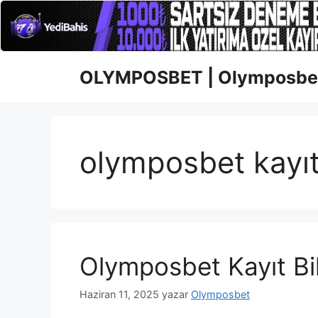
İçeriğe
OLYMPOSBET | Olymposbet 
atla
olymposbet kayıt 
Olymposbet Kayıt Bil
Haziran 11, 2025
yazar
Olymposbet