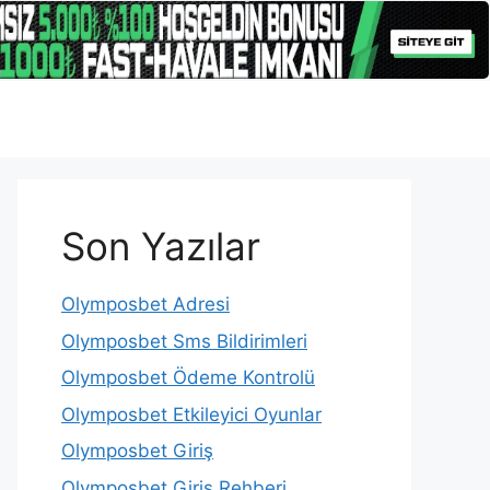
Son Yazılar
Olymposbet Adresi
Olymposbet Sms Bildirimleri
Olymposbet Ödeme Kontrolü
Olymposbet Etkileyici Oyunlar
Olymposbet Giriş
Olymposbet Giriş Rehberi