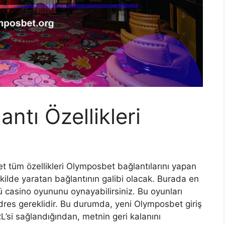
ntı Özellikleri
t tüm özellikleri Olymposbet bağlantılarını yapan
ekilde yaratan bağlantının galibi olacak. Burada en
lü casino oyununu oynayabilirsiniz. Bu oyunları
dres gereklidir. Bu durumda, yeni Olymposbet giriş
RL’si sağlandığından, metnin geri kalanını