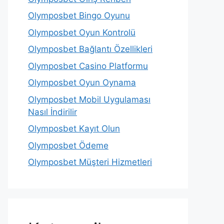
Olymposbet Bingo Oyunu
Olymposbet Oyun Kontrolü
Olymposbet Bağlantı Özellikleri
Olymposbet Casino Platformu
Olymposbet Oyun Oynama
Olymposbet Mobil Uygulaması
Nasıl İndirilir
Olymposbet Kayıt Olun
Olymposbet Ödeme
Olymposbet Müşteri Hizmetleri