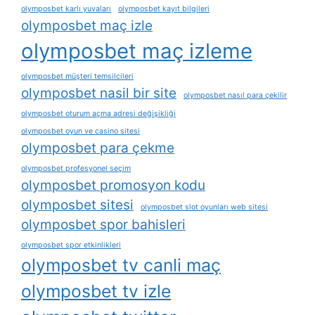
olymposbet karlı yuvaları
olymposbet kayıt bilgileri
olymposbet maç izle
olymposbet maç izleme
olymposbet müşteri temsilcileri
olymposbet nasil bir site
olymposbet nasıl para çekilir
olymposbet oturum açma adresi değişikliği
olymposbet oyun ve casino sitesi
olymposbet para çekme
olymposbet profesyonel seçim
olymposbet promosyon kodu
olymposbet sitesi
olymposbet slot oyunları web sitesi
olymposbet spor bahisleri
olymposbet spor etkinlikleri
olymposbet tv canli maç
olymposbet tv izle