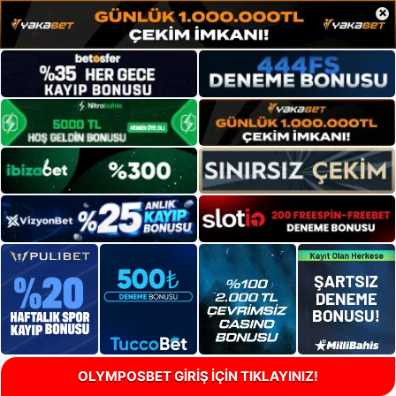
×
OLYMPOSBET GİRİŞ İÇİN TIKLAYINIZ!