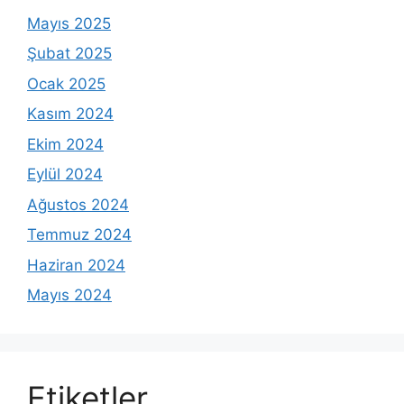
Mayıs 2025
Şubat 2025
Ocak 2025
Kasım 2024
Ekim 2024
Eylül 2024
Ağustos 2024
Temmuz 2024
Haziran 2024
Mayıs 2024
Etiketler