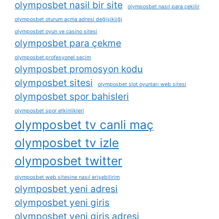
olymposbet nasil bir site
olymposbet nasıl para çekilir
olymposbet oturum açma adresi değişikliği
olymposbet oyun ve casino sitesi
olymposbet para çekme
olymposbet profesyonel seçim
olymposbet promosyon kodu
olymposbet sitesi
olymposbet slot oyunları web sitesi
olymposbet spor bahisleri
olymposbet spor etkinlikleri
olymposbet tv canli maç
olymposbet tv izle
olymposbet twitter
olymposbet web sitesine nasıl erişebilirim
olymposbet yeni adresi
olymposbet yeni giris
olymposbet yeni giriş adresi