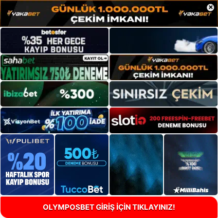
×
OLYMPOSBET GİRİŞ İÇİN TIKLAYINIZ!