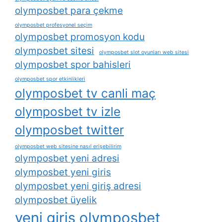
olymposbet para çekme
olymposbet profesyonel seçim
olymposbet promosyon kodu
olymposbet sitesi
olymposbet slot oyunları web sitesi
olymposbet spor bahisleri
olymposbet spor etkinlikleri
olymposbet tv canli maç
olymposbet tv izle
olymposbet twitter
olymposbet web sitesine nasıl erişebilirim
olymposbet yeni adresi
olymposbet yeni giris
olymposbet yeni giriş adresi
olymposbet üyelik
yeni giris olymposbet