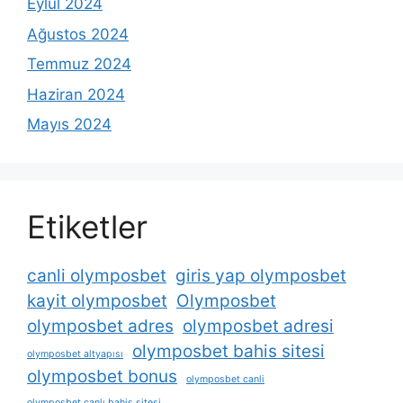
Eylül 2024
Ağustos 2024
Temmuz 2024
Haziran 2024
Mayıs 2024
Etiketler
canli olymposbet
giris yap olymposbet
kayit olymposbet
Olymposbet
olymposbet adres
olymposbet adresi
olymposbet bahis sitesi
olymposbet altyapısı
olymposbet bonus
olymposbet canli
olymposbet canlı bahis sitesi