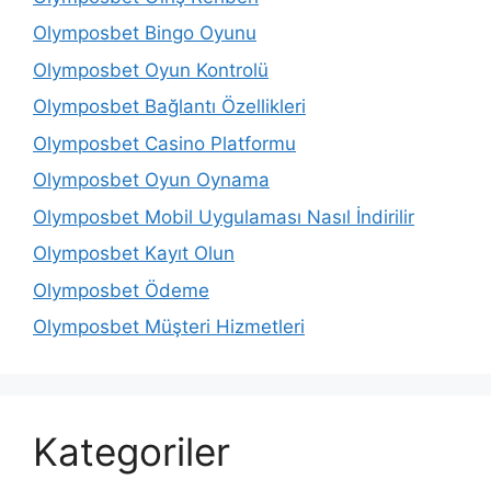
Olymposbet Bingo Oyunu
Olymposbet Oyun Kontrolü
Olymposbet Bağlantı Özellikleri
Olymposbet Casino Platformu
Olymposbet Oyun Oynama
Olymposbet Mobil Uygulaması Nasıl İndirilir
Olymposbet Kayıt Olun
Olymposbet Ödeme
Olymposbet Müşteri Hizmetleri
Kategoriler