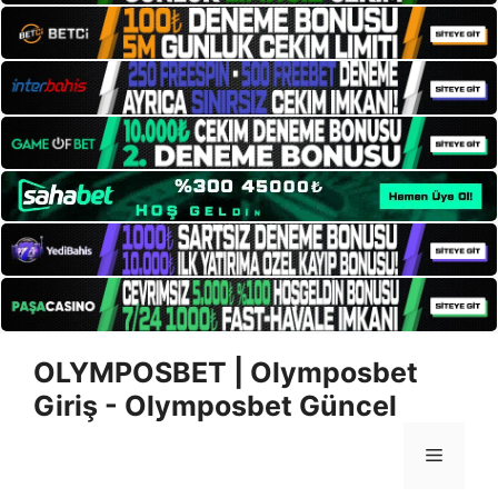
İçeriğe
OLYMPOSBET | Olymposbet
atla
Giriş - Olymposbet Güncel
Menü