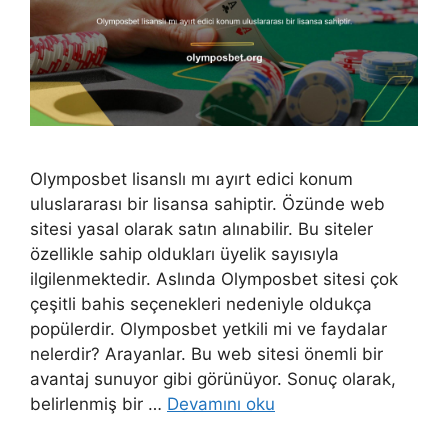
Olymposbet lisanslı mı ayırt edici konum
uluslararası bir lisansa sahiptir. Özünde web
sitesi yasal olarak satın alınabilir. Bu siteler
özellikle sahip oldukları üyelik sayısıyla
ilgilenmektedir. Aslında Olymposbet sitesi çok
çeşitli bahis seçenekleri nedeniyle oldukça
popülerdir. Olymposbet yetkili mi ve faydalar
nelerdir? Arayanlar. Bu web sitesi önemli bir
avantaj sunuyor gibi görünüyor. Sonuç olarak,
belirlenmiş bir …
Devamını oku