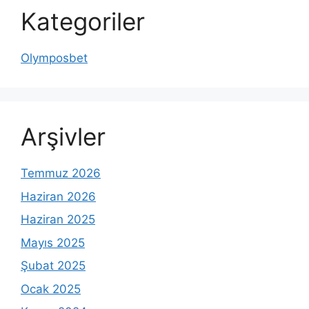
Kategoriler
Olymposbet
Arşivler
Temmuz 2026
Haziran 2026
Haziran 2025
Mayıs 2025
Şubat 2025
Ocak 2025