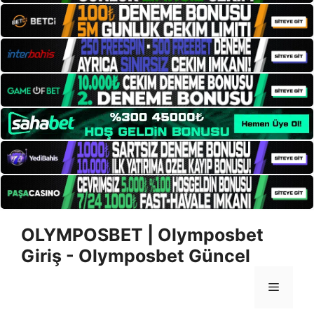
İçeriğe
OLYMPOSBET | Olymposbet
atla
Giriş - Olymposbet Güncel
Menü