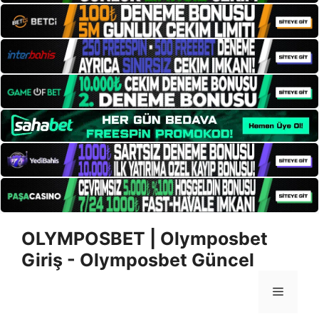
İçeriğe
OLYMPOSBET | Olymposbet
atla
Giriş - Olymposbet Güncel
Menü