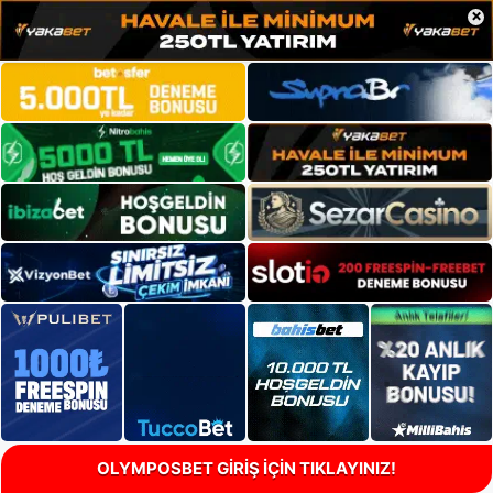
×
OLYMPOSBET GİRİŞ İÇİN TIKLAYINIZ!