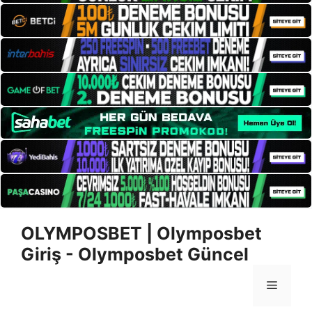
İçeriğe
OLYMPOSBET | Olymposbet
atla
Giriş - Olymposbet Güncel
Menü