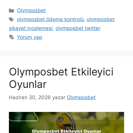
Kategoriler
Olymposbet
Etiketler
olymposbet ödeme kontrolü
,
olymposbet
şikayet i̇ncelemesi
,
olymposbet twitter
Yorum yap
Olymposbet Etkileyici
Oyunlar
Haziran 30, 2026
yazar
Olymposbet