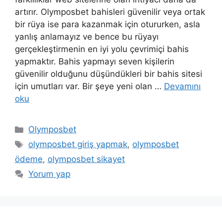
artırır. Olymposbet bahisleri güvenilir veya ortak
bir rüya ise para kazanmak için otururken, asla
yanlış anlamayız ve bence bu rüyayı
gerçekleştirmenin en iyi yolu çevrimiçi bahis
yapmaktır. Bahis yapmayı seven kişilerin
güvenilir olduğunu düşündükleri bir bahis sitesi
için umutları var. Bir şeye yeni olan …
Devamını
oku
Kategoriler
Olymposbet
Etiketler
olymposbet giriş yapmak
,
olymposbet
ödeme
,
olymposbet sikayet
Yorum yap