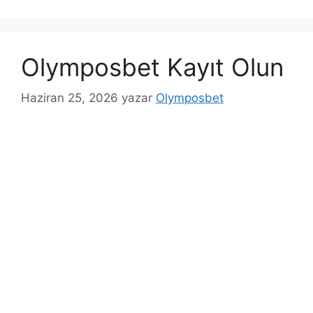
Olymposbet Kayıt Olun
Haziran 25, 2026
yazar
Olymposbet