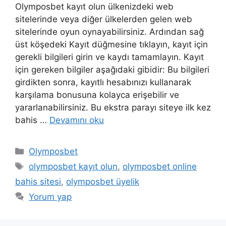
Olymposbet kayıt olun ülkenizdeki web
sitelerinde veya diğer ülkelerden gelen web
sitelerinde oyun oynayabilirsiniz. Ardından sağ
üst köşedeki Kayıt düğmesine tıklayın, kayıt için
gerekli bilgileri girin ve kaydı tamamlayın. Kayıt
için gereken bilgiler aşağıdaki gibidir: Bu bilgileri
girdikten sonra, kayıtlı hesabınızı kullanarak
karşılama bonusuna kolayca erişebilir ve
yararlanabilirsiniz. Bu ekstra parayı siteye ilk kez
bahis …
Devamını oku
Kategoriler
Olymposbet
Etiketler
olymposbet kayıt olun
,
olymposbet online
bahis sitesi
,
olymposbet üyelik
Yorum yap