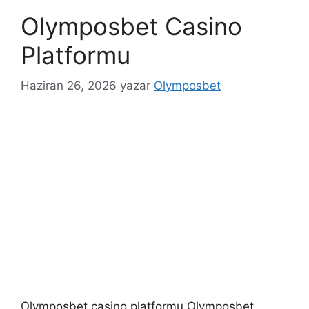
Olymposbet Casino
Platformu
Haziran 26, 2026
yazar
Olymposbet
Olymposbet casino platformu Olymposbet