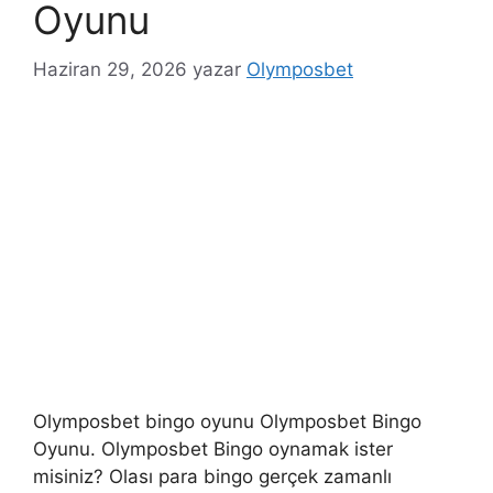
Oyunu
Haziran 29, 2026
yazar
Olymposbet
Olymposbet bingo oyunu Olymposbet Bingo
Oyunu. Olymposbet Bingo oynamak ister
misiniz? Olası para bingo gerçek zamanlı