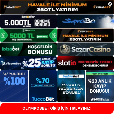
×
OLYMPOSBET GİRİŞ İÇİN TIKLAYINIZ!