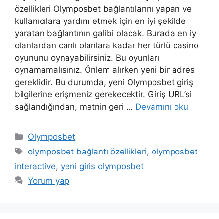
özellikleri Olymposbet bağlantılarını yapan ve
kullanıcılara yardım etmek için en iyi şekilde
yaratan bağlantının galibi olacak. Burada en iyi
olanlardan canlı olanlara kadar her türlü casino
oyununu oynayabilirsiniz. Bu oyunları
oynamamalısınız. Önlem alırken yeni bir adres
gereklidir. Bu durumda, yeni Olymposbet giriş
bilgilerine erişmeniz gerekecektir. Giriş URL’si
sağlandığından, metnin geri …
Devamını oku
Kategoriler
Olymposbet
Etiketler
olymposbet bağlantı özellikleri
,
olymposbet
interactive
,
yeni giris olymposbet
Yorum yap