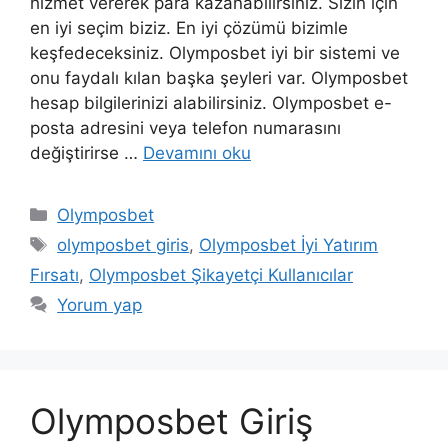
hizmet vererek para kazanabilirsiniz. Sizin için
en iyi seçim biziz. En iyi çözümü bizimle
keşfedeceksiniz. Olymposbet iyi bir sistemi ve
onu faydalı kılan başka şeyleri var. Olymposbet
hesap bilgilerinizi alabilirsiniz. Olymposbet e-
posta adresini veya telefon numarasını
değiştirirse …
Devamını oku
Kategoriler
Olymposbet
Etiketler
olymposbet giris
,
Olymposbet İyi Yatırım
Fırsatı
,
Olymposbet Şikayetçi Kullanıcılar
Yorum yap
Olymposbet Giriş