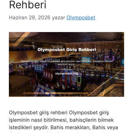
Rehberi
Haziran 29, 2026
yazar
Olymposbet
Olymposbet giriş rehberi Olymposbet giriş
işleminin nasıl bitirilmesi, bahisçilerin bilmek
istedikleri şeydir. Bahis meraklıları, Bahis veya