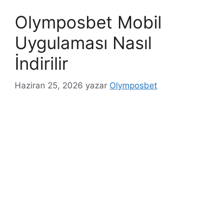
Olymposbet Mobil
Uygulaması Nasıl
İndirilir
Haziran 25, 2026
yazar
Olymposbet