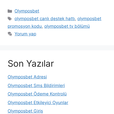
Kategoriler
Olymposbet
Etiketler
olymposbet canlı destek hattı
,
olymposbet
promosyon kodu
,
olymposbet tv bölümü
Yorum yap
Son Yazılar
Olymposbet Adresi
Olymposbet Sms Bildirimleri
Olymposbet Ödeme Kontrolü
Olymposbet Etkileyici Oyunlar
Olymposbet Giriş