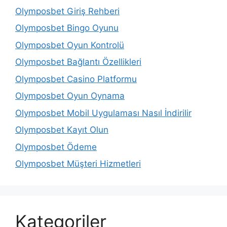
Olymposbet Giriş Rehberi
Olymposbet Bingo Oyunu
Olymposbet Oyun Kontrolü
Olymposbet Bağlantı Özellikleri
Olymposbet Casino Platformu
Olymposbet Oyun Oynama
Olymposbet Mobil Uygulaması Nasıl İndirilir
Olymposbet Kayıt Olun
Olymposbet Ödeme
Olymposbet Müşteri Hizmetleri
Kategoriler