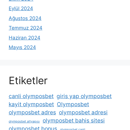
Eylül 2024
Ağustos 2024
Temmuz 2024
Haziran 2024
Mayıs 2024
Etiketler
canli olymposbet
giris yap olymposbet
kayit olymposbet
Olymposbet
olymposbet adres
olymposbet adresi
olymposbet bahis sitesi
olymposbet altyapısı
olymposbet bonus
olymposbet canli