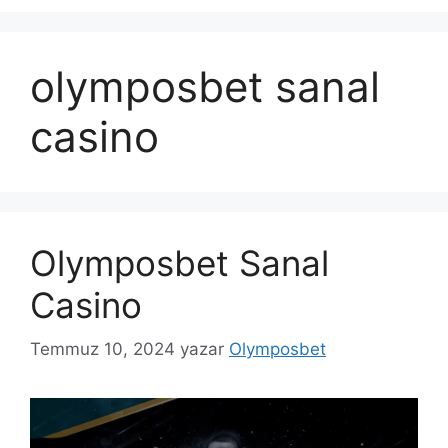
olymposbet sanal
casino
Olymposbet Sanal
Casino
Temmuz 10, 2024
yazar
Olymposbet