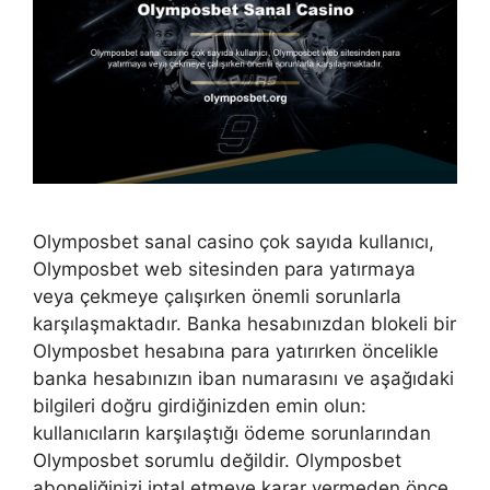
Olymposbet sanal casino çok sayıda kullanıcı,
Olymposbet web sitesinden para yatırmaya
veya çekmeye çalışırken önemli sorunlarla
karşılaşmaktadır. Banka hesabınızdan blokeli bir
Olymposbet hesabına para yatırırken öncelikle
banka hesabınızın iban numarasını ve aşağıdaki
bilgileri doğru girdiğinizden emin olun:
kullanıcıların karşılaştığı ödeme sorunlarından
Olymposbet sorumlu değildir. Olymposbet
aboneliğinizi iptal etmeye karar vermeden önce