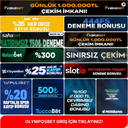
×
OLYMPOSBET GİRİŞ İÇİN TIKLAYINIZ!