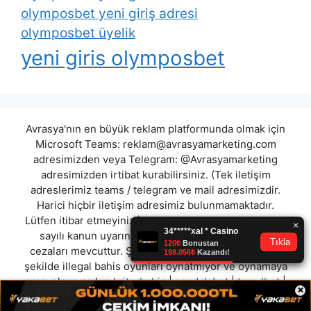
olymposbet yeni giriş adresi
olymposbet üyelik
yeni giris olymposbet
Avrasya'nın en büyük reklam platformunda olmak için
Microsoft Teams:
reklam@avrasyamarketing.com
adresimizden veya Telegram: @Avrasyamarketing
adresimizden irtibat kurabilirsiniz. (Tek iletişim
adreslerimiz teams / telegram ve mail adresimizdir.
Harici hiçbir iletişim adresimiz bulunmamaktadır.
Lütfen itibar etmeyiniz.) Türkiye yasalarına göre 7258
sayılı kanun uyarınca yasa dışı bahis oynamanın
cezaları mevcuttur. Şu an bulunduğunuz site hiç bir
şekilde illegal bahis oyunları oynatmıyor ve oynamaya
aracı olmuyordur.
kriterbahis
|
sandalsbet
|
trendbet
|
×
kalebetgirisyap
|
bet10bet
|
sesbet
|
between
|
trbet