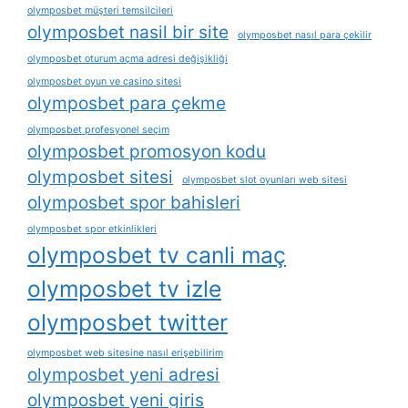
olymposbet müşteri temsilcileri
olymposbet nasil bir site
olymposbet nasıl para çekilir
olymposbet oturum açma adresi değişikliği
olymposbet oyun ve casino sitesi
olymposbet para çekme
olymposbet profesyonel seçim
olymposbet promosyon kodu
olymposbet sitesi
olymposbet slot oyunları web sitesi
olymposbet spor bahisleri
olymposbet spor etkinlikleri
olymposbet tv canli maç
olymposbet tv izle
olymposbet twitter
olymposbet web sitesine nasıl erişebilirim
olymposbet yeni adresi
olymposbet yeni giris