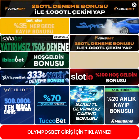
×
OLYMPOSBET GİRİŞ İÇİN TIKLAYINIZ!