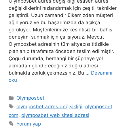
Olymposbet adres değişikliği esasen adres
değişikliklerini hızlandırmak için çeşitli teknikler
geliştirdi. Uzun zamandır ülkemizden müşteri
ağırlıyoruz ve bu başarımızda da açıkça
görülüyor. Müşterilerimize kesintisiz bir bahis
deneyimi sunmak için çalışıyoruz. Mevcut
Olymposbet adresinin tüm altyapısı titizlikle
planlanıp tarafımıza önceden teslim edilmiştir.
Çoğu durumda, herhangi bir şüpheye yol
açmadan göndereceğiniz doğru adresi
bulmakta zorluk çekmezsiniz. Bu …
Devamını
oku
Kategoriler
Olymposbet
Etiketler
olymposbet adres değişikliği
,
olymposbet
com
,
olymposbet web sitesi adresi
Yorum yap