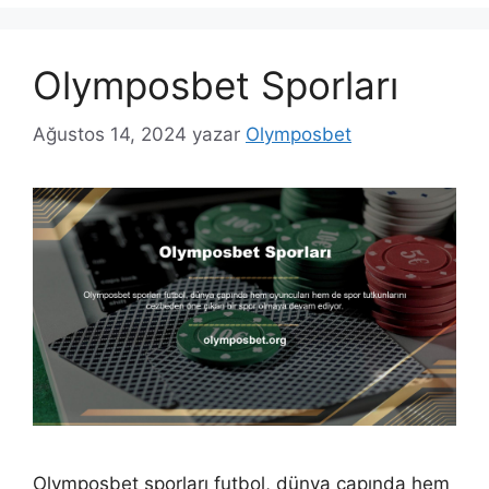
Olymposbet Sporları
Ağustos 14, 2024
yazar
Olymposbet
Olymposbet sporları futbol, ​​dünya çapında hem