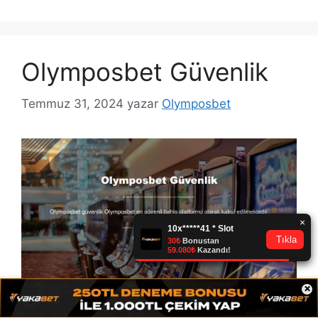
Olymposbet Güvenlik
Temmuz 31, 2024
yazar
Olymposbet
×