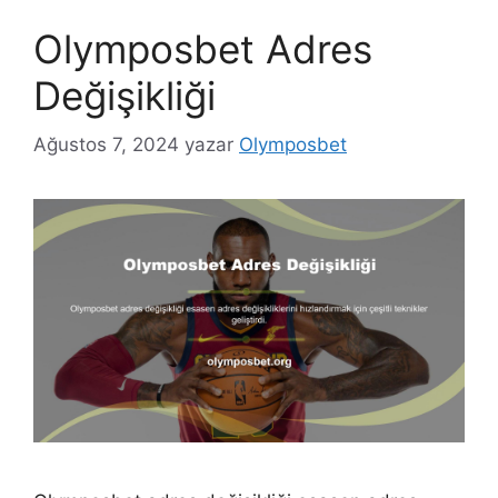
Olymposbet Adres
Değişikliği
Ağustos 7, 2024
yazar
Olymposbet