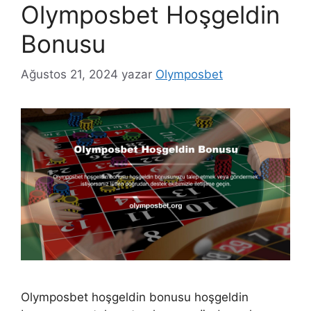
Olymposbet Hoşgeldin
Bonusu
Ağustos 21, 2024
yazar
Olymposbet
Olymposbet hoşgeldin bonusu hoşgeldin