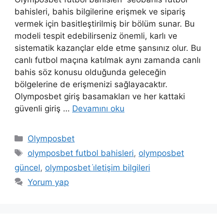
bahisleri, bahis bilgilerine erişmek ve sipariş
vermek için basitleştirilmiş bir bölüm sunar. Bu
modeli tespit edebilirseniz önemli, karlı ve
sistematik kazançlar elde etme şansınız olur. Bu
canlı futbol maçına katılmak aynı zamanda canlı
bahis söz konusu olduğunda geleceğin
bölgelerine de erişmenizi sağlayacaktır.
Olymposbet giriş basamakları ve her kattaki
güvenli giriş …
Devamını oku
Kategoriler
Olymposbet
Etiketler
olymposbet futbol bahisleri
,
olymposbet
güncel
,
olymposbet i̇letişim bilgileri
Yorum yap