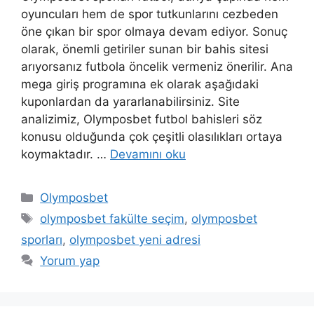
oyuncuları hem de spor tutkunlarını cezbeden
öne çıkan bir spor olmaya devam ediyor. Sonuç
olarak, önemli getiriler sunan bir bahis sitesi
arıyorsanız futbola öncelik vermeniz önerilir. Ana
mega giriş programına ek olarak aşağıdaki
kuponlardan da yararlanabilirsiniz. Site
analizimiz, Olymposbet futbol bahisleri söz
konusu olduğunda çok çeşitli olasılıkları ortaya
koymaktadır. …
Devamını oku
Kategoriler
Olymposbet
Etiketler
olymposbet fakülte seçim
,
olymposbet
sporları
,
olymposbet yeni adresi
Yorum yap