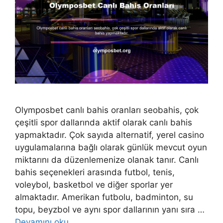
Olymposbet canlı bahis oranları seobahis, çok
çeşitli spor dallarında aktif olarak canlı bahis
yapmaktadır. Çok sayıda alternatif, yerel casino
uygulamalarına bağlı olarak günlük mevcut oyun
miktarını da düzenlemenize olanak tanır. Canlı
bahis seçenekleri arasında futbol, ​​tenis,
voleybol, basketbol ve diğer sporlar yer
almaktadır. Amerikan futbolu, badminton, su
topu, beyzbol ve aynı spor dallarının yanı sıra …
Devamını oku