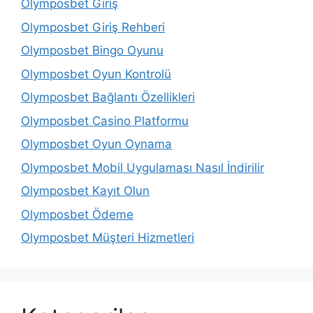
Olymposbet Giriş
Olymposbet Giriş Rehberi
Olymposbet Bingo Oyunu
Olymposbet Oyun Kontrolü
Olymposbet Bağlantı Özellikleri
Olymposbet Casino Platformu
Olymposbet Oyun Oynama
Olymposbet Mobil Uygulaması Nasıl İndirilir
Olymposbet Kayıt Olun
Olymposbet Ödeme
Olymposbet Müşteri Hizmetleri