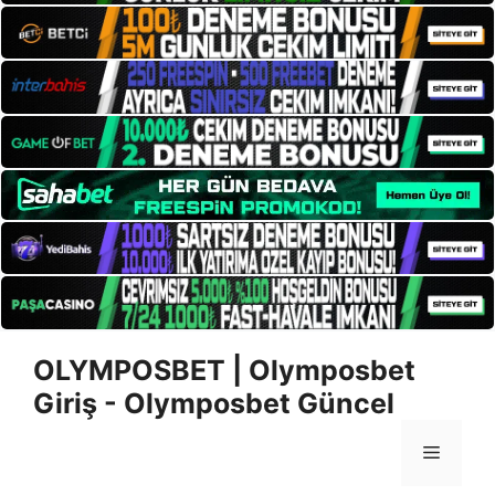
İçeriğe
OLYMPOSBET | Olymposbet
atla
Giriş - Olymposbet Güncel
Menü