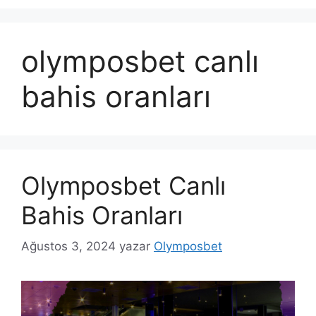
olymposbet canlı
bahis oranları
Olymposbet Canlı
Bahis Oranları
Ağustos 3, 2024
yazar
Olymposbet