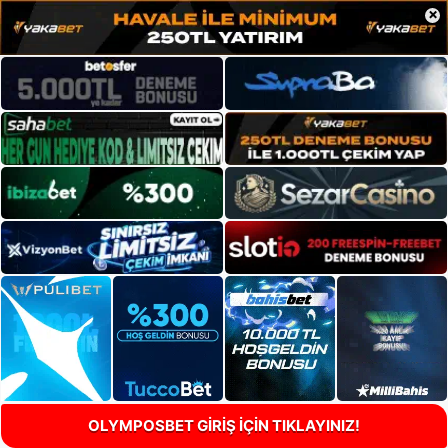
×
OLYMPOSBET GİRİŞ İÇİN TIKLAYINIZ!