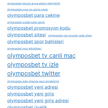
olymposbet oturum açma adresi değişikliği
olymposbet oyun ve casino sitesi
olymposbet para çekme
olymposbet profesyonel seçim
olymposbet promosyon kodu
olymposbet sitesi
olymposbet slot oyunları web sitesi
olymposbet spor bahisleri
olymposbet spor etkinlikleri
olymposbet tv canli maç
olymposbet tv izle
olymposbet twitter
olymposbet web sitesine nasıl erişebilirim
olymposbet yeni adresi
olymposbet yeni giris
olymposbet yeni giriş adresi
olymposbet üyelik