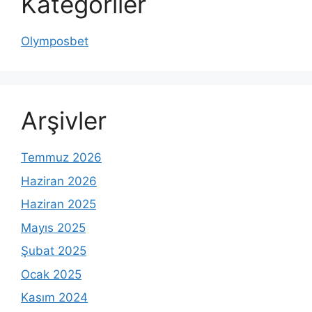
Kategoriler
Olymposbet
Arşivler
Temmuz 2026
Haziran 2026
Haziran 2025
Mayıs 2025
Şubat 2025
Ocak 2025
Kasım 2024