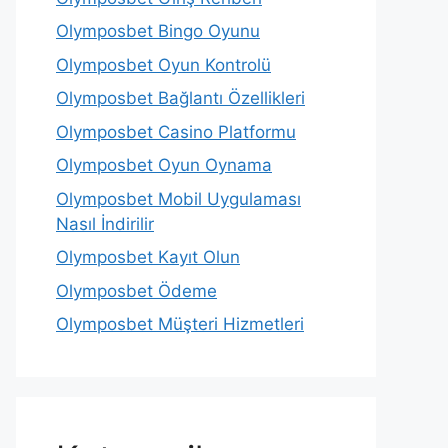
Olymposbet Bingo Oyunu
Olymposbet Oyun Kontrolü
Olymposbet Bağlantı Özellikleri
Olymposbet Casino Platformu
Olymposbet Oyun Oynama
Olymposbet Mobil Uygulaması
Nasıl İndirilir
Olymposbet Kayıt Olun
Olymposbet Ödeme
Olymposbet Müşteri Hizmetleri