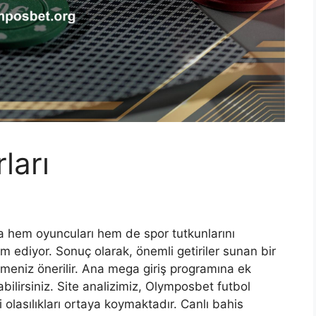
ları
da hem oyuncuları hem de spor tutkunlarını
ediyor. Sonuç olarak, önemli getiriler sunan bir
ermeniz önerilir. Ana mega giriş programına ek
ilirsiniz. Site analizimiz, Olymposbet futbol
 olasılıkları ortaya koymaktadır. Canlı bahis