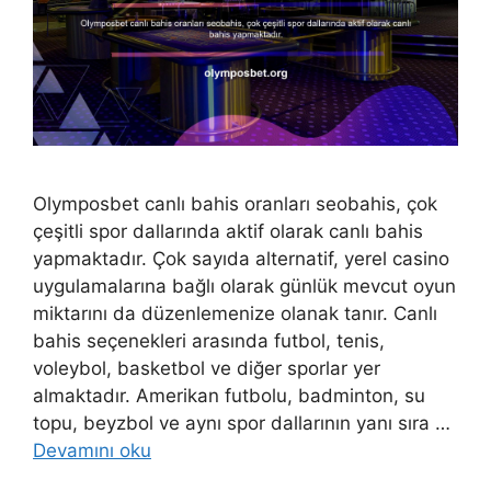
Olymposbet canlı bahis oranları seobahis, çok
çeşitli spor dallarında aktif olarak canlı bahis
yapmaktadır. Çok sayıda alternatif, yerel casino
uygulamalarına bağlı olarak günlük mevcut oyun
miktarını da düzenlemenize olanak tanır. Canlı
bahis seçenekleri arasında futbol, ​​tenis,
voleybol, basketbol ve diğer sporlar yer
almaktadır. Amerikan futbolu, badminton, su
topu, beyzbol ve aynı spor dallarının yanı sıra …
Devamını oku