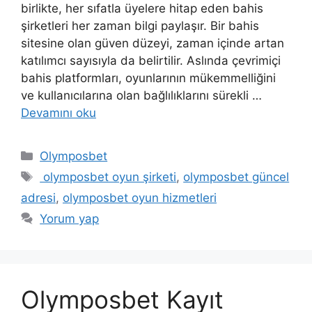
birlikte, her sıfatla üyelere hitap eden bahis
şirketleri her zaman bilgi paylaşır. Bir bahis
sitesine olan güven düzeyi, zaman içinde artan
katılımcı sayısıyla da belirtilir. Aslında çevrimiçi
bahis platformları, oyunlarının mükemmelliğini
ve kullanıcılarına olan bağlılıklarını sürekli …
Devamını oku
Kategoriler
Olymposbet
Etiketler
olymposbet oyun şirketi
,
olymposbet güncel
adresi
,
olymposbet oyun hizmetleri
Yorum yap
Olymposbet Kayıt