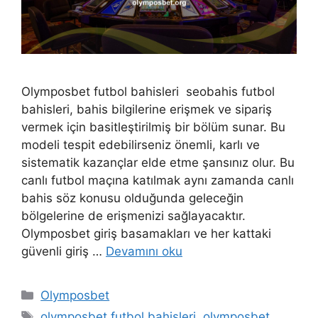
Olymposbet futbol bahisleri seobahis futbol
bahisleri, bahis bilgilerine erişmek ve sipariş
vermek için basitleştirilmiş bir bölüm sunar. Bu
modeli tespit edebilirseniz önemli, karlı ve
sistematik kazançlar elde etme şansınız olur. Bu
canlı futbol maçına katılmak aynı zamanda canlı
bahis söz konusu olduğunda geleceğin
bölgelerine de erişmenizi sağlayacaktır.
Olymposbet giriş basamakları ve her kattaki
güvenli giriş …
Devamını oku
Kategoriler
Olymposbet
Etiketler
olymposbet futbol bahisleri
,
olymposbet