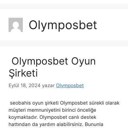
Olymposbet
Olymposbet Oyun
Şirketi
Eylül 18, 2024
yazar
Olymposbet
seobahis oyun şirketi Olymposbet sürekli olarak
müşteri memnuniyetini birinci önceliğe
koymaktadır. Olymposbet canlı destek
hattından da yardım alabilirsiniz. Bununla