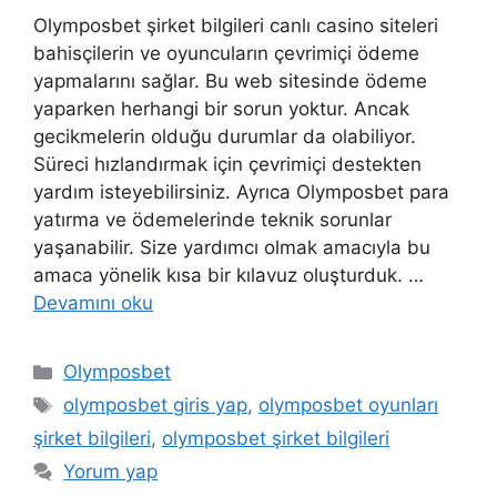
Olymposbet şirket bilgileri canlı casino siteleri
bahisçilerin ve oyuncuların çevrimiçi ödeme
yapmalarını sağlar. Bu web sitesinde ödeme
yaparken herhangi bir sorun yoktur. Ancak
gecikmelerin olduğu durumlar da olabiliyor.
Süreci hızlandırmak için çevrimiçi destekten
yardım isteyebilirsiniz. Ayrıca Olymposbet para
yatırma ve ödemelerinde teknik sorunlar
yaşanabilir. Size yardımcı olmak amacıyla bu
amaca yönelik kısa bir kılavuz oluşturduk. …
Devamını oku
Kategoriler
Olymposbet
Etiketler
olymposbet giris yap
,
olymposbet oyunları
şirket bilgileri
,
olymposbet şirket bilgileri
Yorum yap