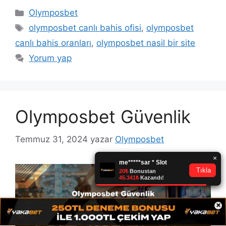
Kategoriler
Olymposbet
Etiketler
olymposbet canlı bahis ofisi
,
olymposbet
canlı bahis oranları
,
olymposbet nasil bir site
Yorum yap
Olymposbet Güvenlik
Temmuz 31, 2024
yazar
Olymposbet
×