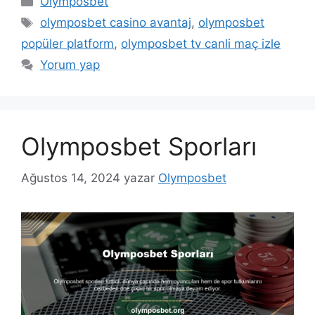
Olymposbet
Etiketler
olymposbet casino avantaj
,
olymposbet
popüler platform
,
olymposbet tv canli maç izle
Yorum yap
Olymposbet Sporları
Ağustos 14, 2024
yazar
Olymposbet