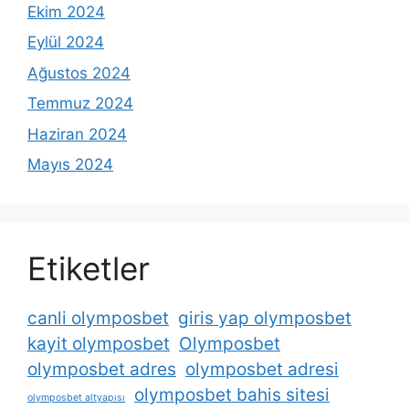
Ekim 2024
Eylül 2024
Ağustos 2024
Temmuz 2024
Haziran 2024
Mayıs 2024
Etiketler
canli olymposbet
giris yap olymposbet
kayit olymposbet
Olymposbet
olymposbet adres
olymposbet adresi
olymposbet bahis sitesi
olymposbet altyapısı