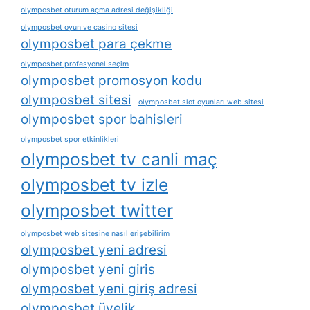
olymposbet oturum açma adresi değişikliği
olymposbet oyun ve casino sitesi
olymposbet para çekme
olymposbet profesyonel seçim
olymposbet promosyon kodu
olymposbet sitesi
olymposbet slot oyunları web sitesi
olymposbet spor bahisleri
olymposbet spor etkinlikleri
olymposbet tv canli maç
olymposbet tv izle
olymposbet twitter
olymposbet web sitesine nasıl erişebilirim
olymposbet yeni adresi
olymposbet yeni giris
olymposbet yeni giriş adresi
olymposbet üyelik