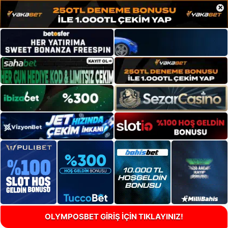
×
OLYMPOSBET GİRİŞ İÇİN TIKLAYINIZ!