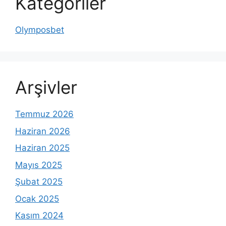
Kategoriler
Olymposbet
Arşivler
Temmuz 2026
Haziran 2026
Haziran 2025
Mayıs 2025
Şubat 2025
Ocak 2025
Kasım 2024