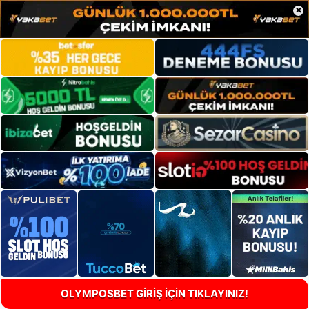
×
OLYMPOSBET GİRİŞ İÇİN TIKLAYINIZ!