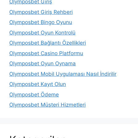
Olymposbet Giriş
Olymposbet Giriş Rehberi
Olymposbet Bingo Oyunu
Olymposbet Oyun Kontrolü
Olymposbet Bağlantı Özellikleri
Olymposbet Casino Platformu
Olymposbet Oyun Oynama
Olymposbet Mobil Uygulaması Nasıl İndirilir
Olymposbet Kayıt Olun
Olymposbet Ödeme
Olymposbet Müşteri Hizmetleri