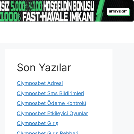
Son Yazılar
Olymposbet Adresi
Olymposbet Sms Bildirimleri
Olymposbet Ödeme Kontrolü
Olymposbet Etkileyici Oyunlar
Olymposbet Giriş
Olymposbet Giriş Rehberi