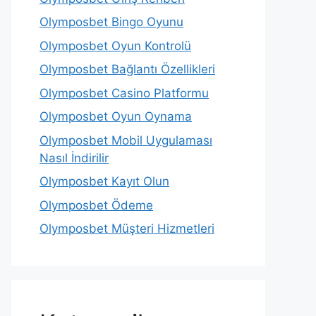
Olymposbet Bingo Oyunu
Olymposbet Oyun Kontrolü
Olymposbet Bağlantı Özellikleri
Olymposbet Casino Platformu
Olymposbet Oyun Oynama
Olymposbet Mobil Uygulaması
Nasıl İndirilir
Olymposbet Kayıt Olun
Olymposbet Ödeme
Olymposbet Müşteri Hizmetleri