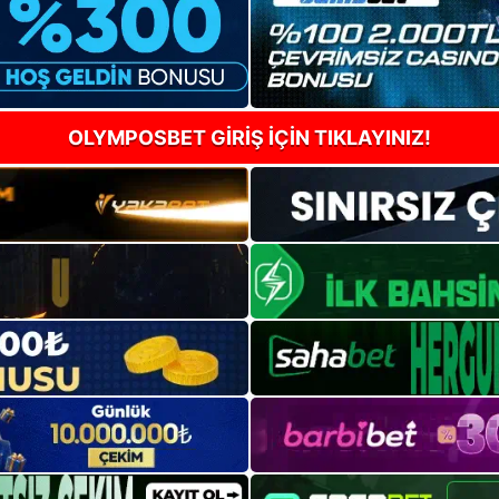
OLYMPOSBET GİRİŞ İÇİN TIKLAYINIZ!