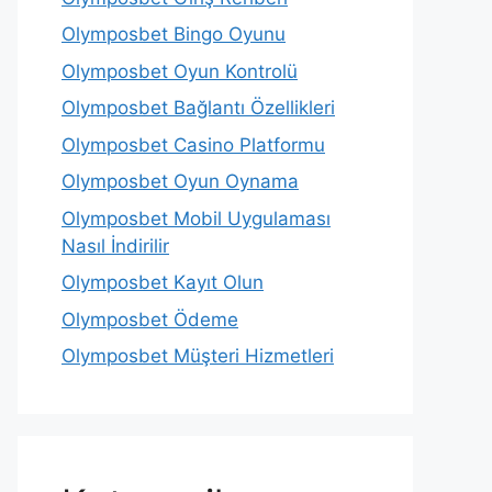
Olymposbet Bingo Oyunu
Olymposbet Oyun Kontrolü
Olymposbet Bağlantı Özellikleri
Olymposbet Casino Platformu
Olymposbet Oyun Oynama
Olymposbet Mobil Uygulaması
Nasıl İndirilir
Olymposbet Kayıt Olun
Olymposbet Ödeme
Olymposbet Müşteri Hizmetleri