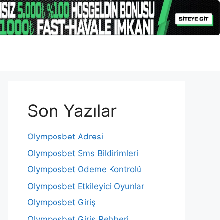
Son Yazılar
Olymposbet Adresi
Olymposbet Sms Bildirimleri
Olymposbet Ödeme Kontrolü
Olymposbet Etkileyici Oyunlar
Olymposbet Giriş
Olymposbet Giriş Rehberi