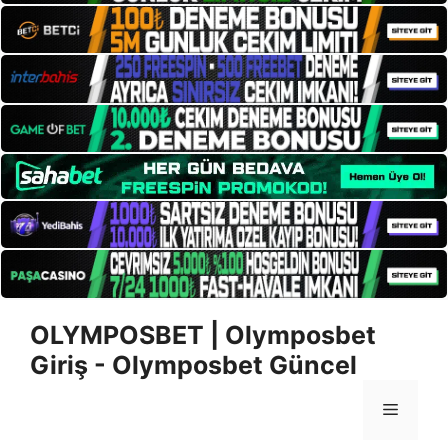
İçeriğe
OLYMPOSBET | Olymposbet
atla
Giriş - Olymposbet Güncel
Menü