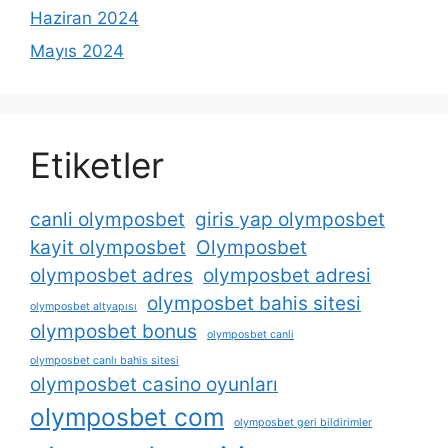
Haziran 2024
Mayıs 2024
Etiketler
canli olymposbet
giris yap olymposbet
kayit olymposbet
Olymposbet
olymposbet adres
olymposbet adresi
olymposbet bahis sitesi
olymposbet altyapısı
olymposbet bonus
olymposbet canli
olymposbet canlı bahis sitesi
olymposbet casino oyunları
olymposbet com
olymposbet geri bildirimler