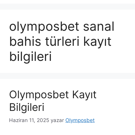
olymposbet sanal
bahis türleri kayıt
bilgileri
Olymposbet Kayıt
Bilgileri
Haziran 11, 2025
yazar
Olymposbet