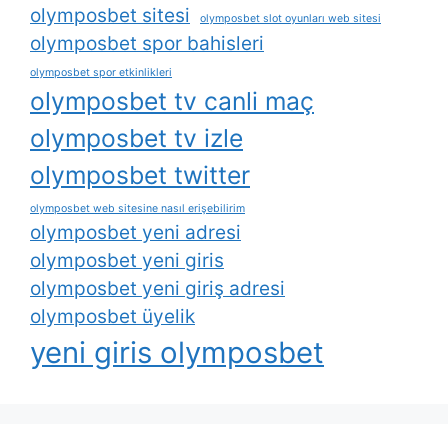
olymposbet sitesi
olymposbet slot oyunları web sitesi
olymposbet spor bahisleri
olymposbet spor etkinlikleri
olymposbet tv canli maç
olymposbet tv izle
olymposbet twitter
olymposbet web sitesine nasıl erişebilirim
olymposbet yeni adresi
olymposbet yeni giris
olymposbet yeni giriş adresi
olymposbet üyelik
yeni giris olymposbet