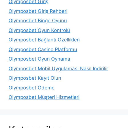
Olymposbet Giriş
Olymposbet Giriş Rehberi
Olymposbet Bingo Oyunu
Olymposbet Oyun Kontrolü
Olymposbet Bağlantı Özellikleri
Olymposbet Casino Platformu
Olymposbet Oyun Oynama
Olymposbet Mobil Uygulaması Nasıl İndirilir
Olymposbet Kayıt Olun
Olymposbet Ödeme
Olymposbet Müşteri Hizmetleri