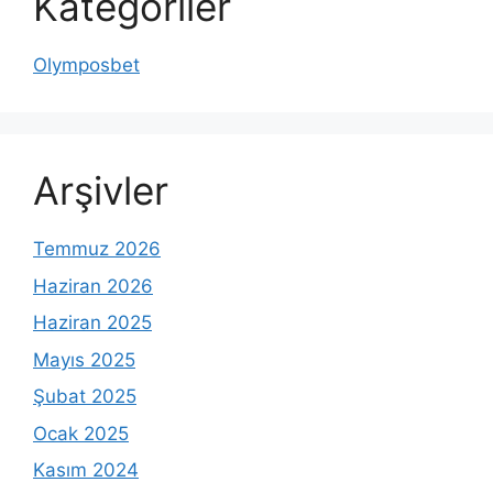
Kategoriler
Olymposbet
Arşivler
Temmuz 2026
Haziran 2026
Haziran 2025
Mayıs 2025
Şubat 2025
Ocak 2025
Kasım 2024