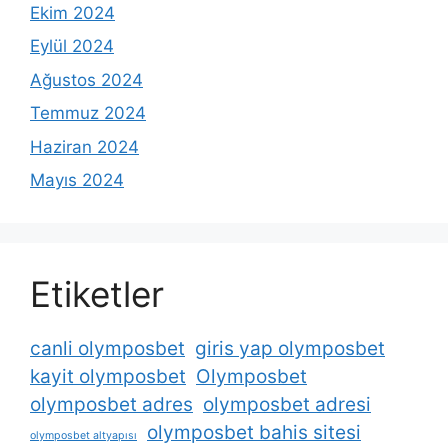
Ekim 2024
Eylül 2024
Ağustos 2024
Temmuz 2024
Haziran 2024
Mayıs 2024
Etiketler
canli olymposbet
giris yap olymposbet
kayit olymposbet
Olymposbet
olymposbet adres
olymposbet adresi
olymposbet bahis sitesi
olymposbet altyapısı