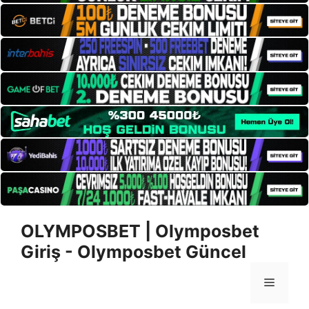
İçeriğe
OLYMPOSBET | Olymposbet
atla
Giriş - Olymposbet Güncel
Menü