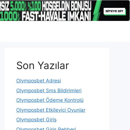
Son Yazılar
Olymposbet Adresi
Olymposbet Sms Bildirimleri
Olymposbet Ödeme Kontrolü
Olymposbet Etkileyici Oyunlar
Olymposbet Giriş
Olymposbet Giriş Rehberi