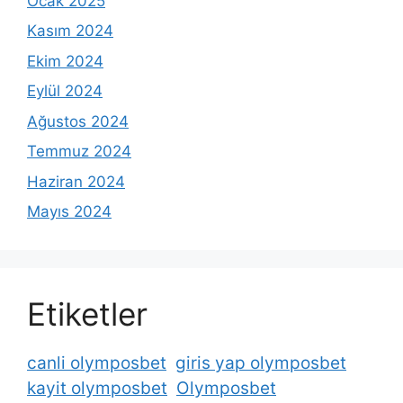
Ocak 2025
Kasım 2024
Ekim 2024
Eylül 2024
Ağustos 2024
Temmuz 2024
Haziran 2024
Mayıs 2024
Etiketler
canli olymposbet
giris yap olymposbet
kayit olymposbet
Olymposbet