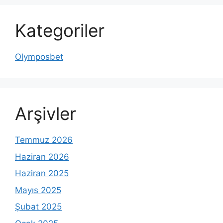
Kategoriler
Olymposbet
Arşivler
Temmuz 2026
Haziran 2026
Haziran 2025
Mayıs 2025
Şubat 2025