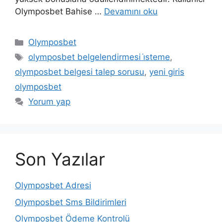
Olymposbet Bahise …
Devamını oku
Kategoriler
Olymposbet
Etiketler
olymposbet belgelendirmesi i̇steme
,
olymposbet belgesi talep sorusu
,
yeni giris
olymposbet
Yorum yap
Son Yazılar
Olymposbet Adresi
Olymposbet Sms Bildirimleri
Olymposbet Ödeme Kontrolü