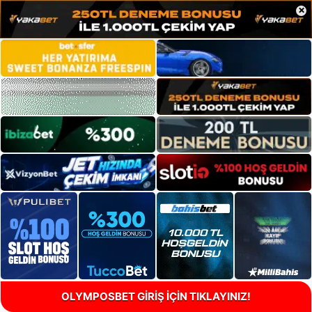
×
OLYMPOSBET GİRİŞ İÇİN TIKLAYINIZ!