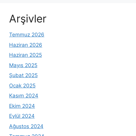
Arşivler
Temmuz 2026
Haziran 2026
Haziran 2025
Mayıs 2025
Şubat 2025
Ocak 2025
Kasım 2024
Ekim 2024
Eylül 2024
Ağustos 2024