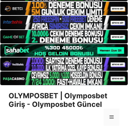
İçeriğe
OLYMPOSBET | Olymposbet
atla
Giriş - Olymposbet Güncel
Menü