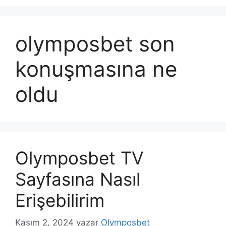
olymposbet son
konuşmasına ne
oldu
Olymposbet TV
Sayfasına Nasıl
Erişebilirim
Kasım 2, 2024
yazar
Olymposbet