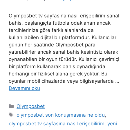
Olymposbet tv sayfasına nasıl erişebilirim sanal
bahis, başlangıçta futbola odaklanan ancak
tercihlerinize göre farklı alanlarda da
kullanılabilen dijital bir platformdur. Kullanıcılar
günün her saatinde Olymposbet para
yatırabilirler ancak sanal bahis kesintisiz olarak
oynanabilen bir oyun türüdür. Kullanıcı çevrimiçi
bir platform kullanarak bahis oynadığında
herhangi bir fiziksel alana gerek yoktur. Bu
oyunlar mobil cihazlarda veya bilgisayarlarda …
Devamını oku
Kategoriler
Olymposbet
Etiketler
olymposbet son konuşmasına ne oldu
,
olymposbet tv sayfasına nasıl erişebilirim
,
yeni