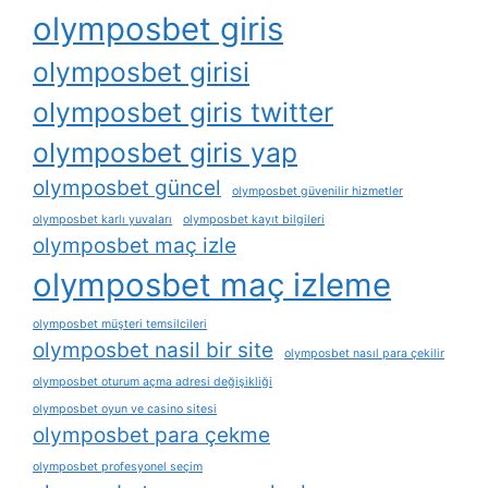
olymposbet giris
olymposbet girisi
olymposbet giris twitter
olymposbet giris yap
olymposbet güncel
olymposbet güvenilir hizmetler
olymposbet karlı yuvaları
olymposbet kayıt bilgileri
olymposbet maç izle
olymposbet maç izleme
olymposbet müşteri temsilcileri
olymposbet nasil bir site
olymposbet nasıl para çekilir
olymposbet oturum açma adresi değişikliği
olymposbet oyun ve casino sitesi
olymposbet para çekme
olymposbet profesyonel seçim