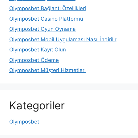
Olymposbet Bağlantı Özellikleri
Olymposbet Casino Platformu
Olymposbet Oyun Oynama
Olymposbet Mobil Uygulaması Nasıl İndirilir
Olymposbet Kayıt Olun
Olymposbet Ödeme
Olymposbet Müşteri Hizmetleri
Kategoriler
Olymposbet