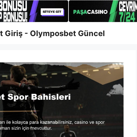
Giriş - Olymposbet Güncel