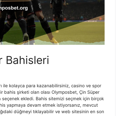
 Bahisleri
 ile kolayca para kazanabilirsiniz, casino ve spor
Bir bahis şirketi olan olası Olymposbet, Çin Süper
zla seçenek ekledi. Bahis sitemizi seçmek için birçok
ahis yapmaya devam etmek istiyorsanız, mevcut
ğıdaki düğmeyi tıklayabilir ve web sitesinin en son