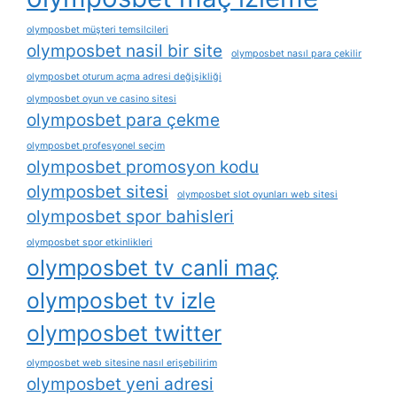
olymposbet müşteri temsilcileri
olymposbet nasil bir site
olymposbet nasıl para çekilir
olymposbet oturum açma adresi değişikliği
olymposbet oyun ve casino sitesi
olymposbet para çekme
olymposbet profesyonel seçim
olymposbet promosyon kodu
olymposbet sitesi
olymposbet slot oyunları web sitesi
olymposbet spor bahisleri
olymposbet spor etkinlikleri
olymposbet tv canli maç
olymposbet tv izle
olymposbet twitter
olymposbet web sitesine nasıl erişebilirim
olymposbet yeni adresi