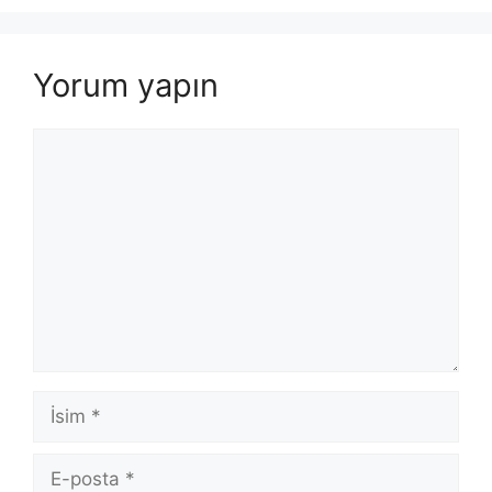
Yorum yapın
Yorum
İsim
E-