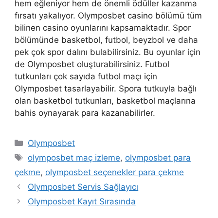
hem eğleniyor hem de önemli ödüller kazanma
fırsatı yakalıyor. Olymposbet casino bölümü tüm
bilinen casino oyunlarını kapsamaktadır. Spor
bölümünde basketbol, ​​futbol, ​​beyzbol ve daha
pek çok spor dalını bulabilirsiniz. Bu oyunlar için
de Olymposbet oluşturabilirsiniz. Futbol
tutkunları çok sayıda futbol maçı için
Olymposbet tasarlayabilir. Spora tutkuyla bağlı
olan basketbol tutkunları, basketbol maçlarına
bahis oynayarak para kazanabilirler.
Kategoriler
Olymposbet
Etiketler
olymposbet maç izleme
,
olymposbet para
çekme
,
olymposbet seçenekler para çekme
Olymposbet Servis Sağlayıcı
Olymposbet Kayıt Sırasında