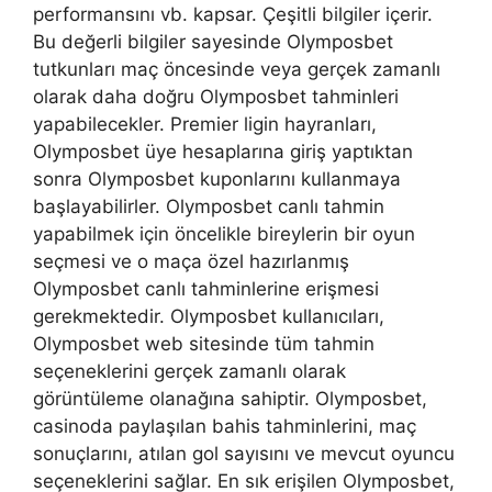
performansını vb. kapsar. Çeşitli bilgiler içerir.
Bu değerli bilgiler sayesinde Olymposbet
tutkunları maç öncesinde veya gerçek zamanlı
olarak daha doğru Olymposbet tahminleri
yapabilecekler. Premier ligin hayranları,
Olymposbet üye hesaplarına giriş yaptıktan
sonra Olymposbet kuponlarını kullanmaya
başlayabilirler. Olymposbet canlı tahmin
yapabilmek için öncelikle bireylerin bir oyun
seçmesi ve o maça özel hazırlanmış
Olymposbet canlı tahminlerine erişmesi
gerekmektedir. Olymposbet kullanıcıları,
Olymposbet web sitesinde tüm tahmin
seçeneklerini gerçek zamanlı olarak
görüntüleme olanağına sahiptir. Olymposbet,
casinoda paylaşılan bahis tahminlerini, maç
sonuçlarını, atılan gol sayısını ve mevcut oyuncu
seçeneklerini sağlar. En sık erişilen Olymposbet,