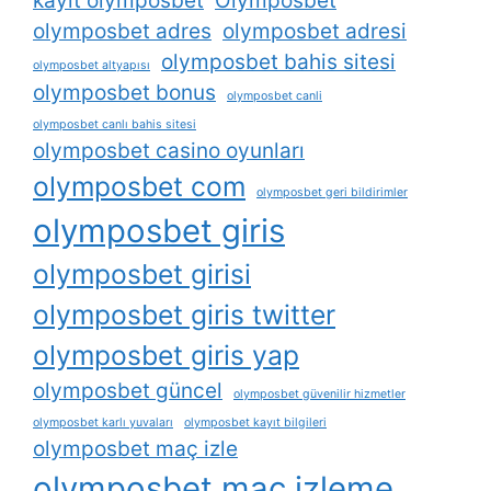
kayit olymposbet
Olymposbet
olymposbet adres
olymposbet adresi
olymposbet bahis sitesi
olymposbet altyapısı
olymposbet bonus
olymposbet canli
olymposbet canlı bahis sitesi
olymposbet casino oyunları
olymposbet com
olymposbet geri bildirimler
olymposbet giris
olymposbet girisi
olymposbet giris twitter
olymposbet giris yap
olymposbet güncel
olymposbet güvenilir hizmetler
olymposbet karlı yuvaları
olymposbet kayıt bilgileri
olymposbet maç izle
olymposbet maç izleme