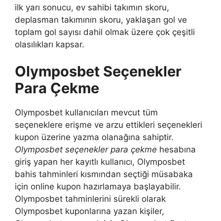
ilk yarı sonucu, ev sahibi takımın skoru,
deplasman takımının skoru, yaklaşan gol ve
toplam gol sayısı dahil olmak üzere çok çeşitli
olasılıkları kapsar.
Olymposbet Seçenekler
Para Çekme
Olymposbet kullanıcıları mevcut tüm
seçeneklere erişme ve arzu ettikleri seçenekleri
kupon üzerine yazma olanağına sahiptir.
Olymposbet seçenekler para çekme
hesabına
giriş yapan her kayıtlı kullanıcı, Olymposbet
bahis tahminleri kısmından seçtiği müsabaka
için online kupon hazırlamaya başlayabilir.
Olymposbet tahminlerini sürekli olarak
Olymposbet kuponlarına yazan kişiler,