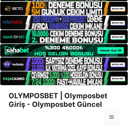
İçeriğe
OLYMPOSBET | Olymposbet
atla
Giriş - Olymposbet Güncel
Menü