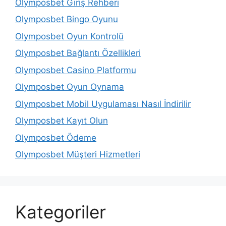
Olymposbet Giriş Rehberi
Olymposbet Bingo Oyunu
Olymposbet Oyun Kontrolü
Olymposbet Bağlantı Özellikleri
Olymposbet Casino Platformu
Olymposbet Oyun Oynama
Olymposbet Mobil Uygulaması Nasıl İndirilir
Olymposbet Kayıt Olun
Olymposbet Ödeme
Olymposbet Müşteri Hizmetleri
Kategoriler