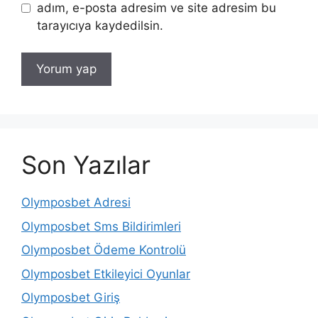
adım, e-posta adresim ve site adresim bu
tarayıcıya kaydedilsin.
Son Yazılar
Olymposbet Adresi
Olymposbet Sms Bildirimleri
Olymposbet Ödeme Kontrolü
Olymposbet Etkileyici Oyunlar
Olymposbet Giriş