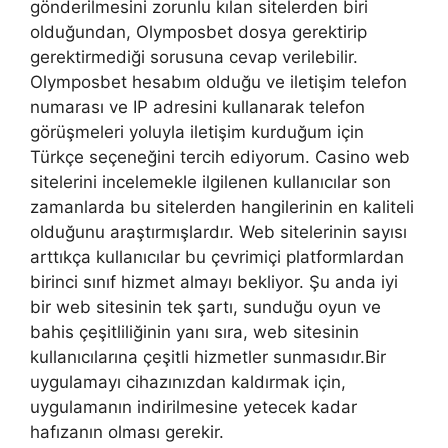
gönderilmesini zorunlu kılan sitelerden biri
olduğundan, Olymposbet dosya gerektirip
gerektirmediği sorusuna cevap verilebilir.
Olymposbet hesabım olduğu ve iletişim telefon
numarası ve IP adresini kullanarak telefon
görüşmeleri yoluyla iletişim kurduğum için
Türkçe seçeneğini tercih ediyorum. Casino web
sitelerini incelemekle ilgilenen kullanıcılar son
zamanlarda bu sitelerden hangilerinin en kaliteli
olduğunu araştırmışlardır. Web sitelerinin sayısı
arttıkça kullanıcılar bu çevrimiçi platformlardan
birinci sınıf hizmet almayı bekliyor. Şu anda iyi
bir web sitesinin tek şartı, sunduğu oyun ve
bahis çeşitliliğinin yanı sıra, web sitesinin
kullanıcılarına çeşitli hizmetler sunmasıdır.Bir
uygulamayı cihazınızdan kaldırmak için,
uygulamanın indirilmesine yetecek kadar
hafızanın olması gerekir.