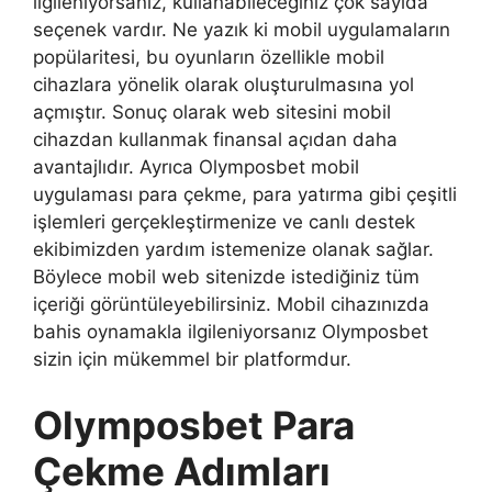
ilgileniyorsanız, kullanabileceğiniz çok sayıda
seçenek vardır. Ne yazık ki mobil uygulamaların
popülaritesi, bu oyunların özellikle mobil
cihazlara yönelik olarak oluşturulmasına yol
açmıştır. Sonuç olarak web sitesini mobil
cihazdan kullanmak finansal açıdan daha
avantajlıdır. Ayrıca Olymposbet mobil
uygulaması para çekme, para yatırma gibi çeşitli
işlemleri gerçekleştirmenize ve canlı destek
ekibimizden yardım istemenize olanak sağlar.
Böylece mobil web sitenizde istediğiniz tüm
içeriği görüntüleyebilirsiniz. Mobil cihazınızda
bahis oynamakla ilgileniyorsanız Olymposbet
sizin için mükemmel bir platformdur.
Olymposbet Para
Çekme Adımları