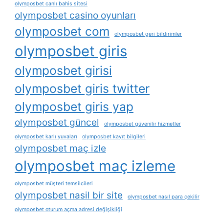
olymposbet canlı bahis sitesi
olymposbet casino oyunları
olymposbet com
olymposbet geri bildirimler
olymposbet giris
olymposbet girisi
olymposbet giris twitter
olymposbet giris yap
olymposbet güncel
olymposbet güvenilir hizmetler
olymposbet karlı yuvaları
olymposbet kayıt bilgileri
olymposbet maç izle
olymposbet maç izleme
olymposbet müşteri temsilcileri
olymposbet nasil bir site
olymposbet nasıl para çekilir
olymposbet oturum açma adresi değişikliği