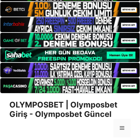
İçeriğe
OLYMPOSBET | Olymposbet
atla
Giriş - Olymposbet Güncel
Menü