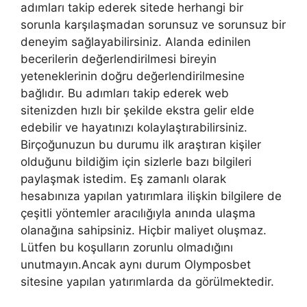
adımları takip ederek sitede herhangi bir
sorunla karşılaşmadan sorunsuz ve sorunsuz bir
deneyim sağlayabilirsiniz. Alanda edinilen
becerilerin değerlendirilmesi bireyin
yeteneklerinin doğru değerlendirilmesine
bağlıdır. Bu adımları takip ederek web
sitenizden hızlı bir şekilde ekstra gelir elde
edebilir ve hayatınızı kolaylaştırabilirsiniz.
Birçoğunuzun bu durumu ilk araştıran kişiler
olduğunu bildiğim için sizlerle bazı bilgileri
paylaşmak istedim. Eş zamanlı olarak
hesabınıza yapılan yatırımlara ilişkin bilgilere de
çeşitli yöntemler aracılığıyla anında ulaşma
olanağına sahipsiniz. Hiçbir maliyet oluşmaz.
Lütfen bu koşulların zorunlu olmadığını
unutmayın.Ancak aynı durum Olymposbet
sitesine yapılan yatırımlarda da görülmektedir.