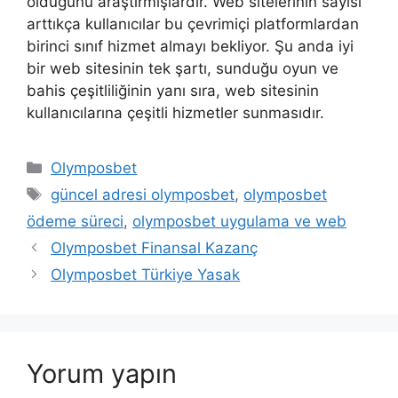
olduğunu araştırmışlardır. Web sitelerinin sayısı
arttıkça kullanıcılar bu çevrimiçi platformlardan
birinci sınıf hizmet almayı bekliyor. Şu anda iyi
bir web sitesinin tek şartı, sunduğu oyun ve
bahis çeşitliliğinin yanı sıra, web sitesinin
kullanıcılarına çeşitli hizmetler sunmasıdır.
Kategoriler
Olymposbet
Etiketler
güncel adresi olymposbet
,
olymposbet
ödeme süreci
,
olymposbet uygulama ve web
Olymposbet Finansal Kazanç
Olymposbet Türkiye Yasak
Yorum yapın