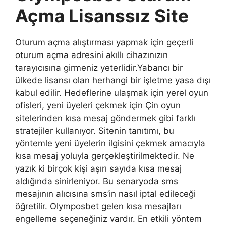
Açma Lisanssız Site
Oturum açma alıştırması yapmak için geçerli
oturum açma adresini akıllı cihazınızın
tarayıcısına girmeniz yeterlidir.Yabancı bir
ülkede lisansı olan herhangi bir işletme yasa dışı
kabul edilir. Hedeflerine ulaşmak için yerel oyun
ofisleri, yeni üyeleri çekmek için Çin oyun
sitelerinden kısa mesaj göndermek gibi farklı
stratejiler kullanıyor. Sitenin tanıtımı, bu
yöntemle yeni üyelerin ilgisini çekmek amacıyla
kısa mesaj yoluyla gerçekleştirilmektedir. Ne
yazık ki birçok kişi aşırı sayıda kısa mesaj
aldığında sinirleniyor. Bu senaryoda sms
mesajının alıcısına sms’in nasıl iptal edileceği
öğretilir. Olymposbet gelen kısa mesajları
engelleme seçeneğiniz vardır. En etkili yöntem