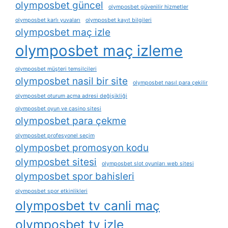
olymposbet güncel
olymposbet güvenilir hizmetler
olymposbet karlı yuvaları
olymposbet kayıt bilgileri
olymposbet maç izle
olymposbet maç izleme
olymposbet müşteri temsilcileri
olymposbet nasil bir site
olymposbet nasıl para çekilir
olymposbet oturum açma adresi değişikliği
olymposbet oyun ve casino sitesi
olymposbet para çekme
olymposbet profesyonel seçim
olymposbet promosyon kodu
olymposbet sitesi
olymposbet slot oyunları web sitesi
olymposbet spor bahisleri
olymposbet spor etkinlikleri
olymposbet tv canli maç
olymposbet tv izle