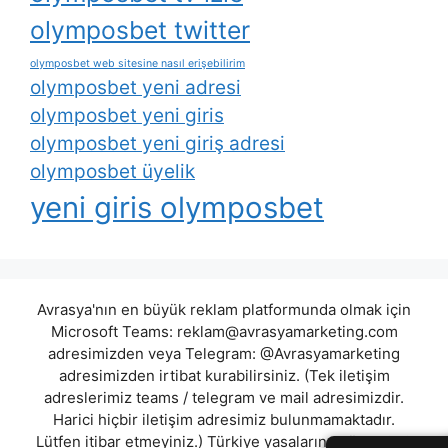
olymposbet twitter
olymposbet web sitesine nasıl erişebilirim
olymposbet yeni adresi
olymposbet yeni giris
olymposbet yeni giriş adresi
olymposbet üyelik
yeni giris olymposbet
Avrasya'nın en büyük reklam platformunda olmak için
Microsoft Teams:
reklam@avrasyamarketing.com
adresimizden veya Telegram: @Avrasyamarketing
adresimizden irtibat kurabilirsiniz. (Tek iletişim
adreslerimiz teams / telegram ve mail adresimizdir.
Harici hiçbir iletişim adresimiz bulunmamaktadır.
Lütfen itibar etmeyiniz.) Türkiye yasalarına göre 7258