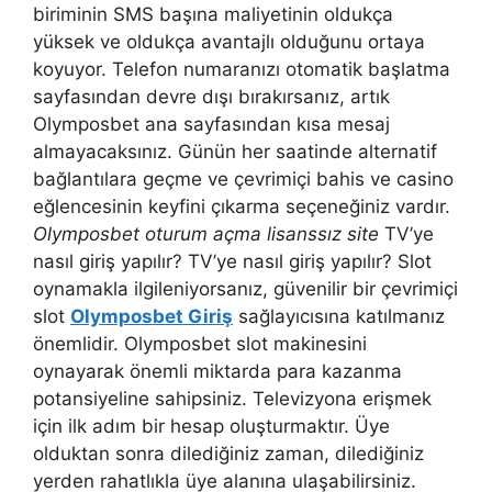
biriminin SMS başına maliyetinin oldukça
yüksek ve oldukça avantajlı olduğunu ortaya
koyuyor. Telefon numaranızı otomatik başlatma
sayfasından devre dışı bırakırsanız, artık
Olymposbet ana sayfasından kısa mesaj
almayacaksınız. Günün her saatinde alternatif
bağlantılara geçme ve çevrimiçi bahis ve casino
eğlencesinin keyfini çıkarma seçeneğiniz vardır.
Olymposbet oturum açma lisanssız site
TV’ye
nasıl giriş yapılır? TV’ye nasıl giriş yapılır? Slot
oynamakla ilgileniyorsanız, güvenilir bir çevrimiçi
slot
Olymposbet Giriş
sağlayıcısına katılmanız
önemlidir. Olymposbet slot makinesini
oynayarak önemli miktarda para kazanma
potansiyeline sahipsiniz. Televizyona erişmek
için ilk adım bir hesap oluşturmaktır. Üye
olduktan sonra dilediğiniz zaman, dilediğiniz
yerden rahatlıkla üye alanına ulaşabilirsiniz.