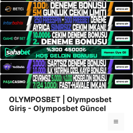
İçeriğe
OLYMPOSBET | Olymposbet
atla
Giriş - Olymposbet Güncel
Menü