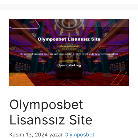
Olymposbet
Lisanssız Site
Kasım 13, 2024
yazar
Olymposbet