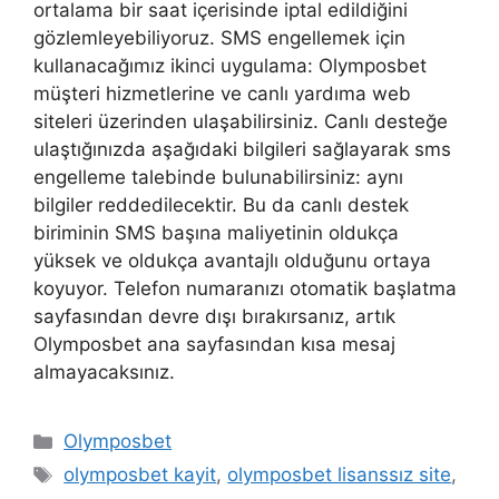
ortalama bir saat içerisinde iptal edildiğini
gözlemleyebiliyoruz. SMS engellemek için
kullanacağımız ikinci uygulama: Olymposbet
müşteri hizmetlerine ve canlı yardıma web
siteleri üzerinden ulaşabilirsiniz. Canlı desteğe
ulaştığınızda aşağıdaki bilgileri sağlayarak sms
engelleme talebinde bulunabilirsiniz: aynı
bilgiler reddedilecektir. Bu da canlı destek
biriminin SMS başına maliyetinin oldukça
yüksek ve oldukça avantajlı olduğunu ortaya
koyuyor. Telefon numaranızı otomatik başlatma
sayfasından devre dışı bırakırsanız, artık
Olymposbet ana sayfasından kısa mesaj
almayacaksınız.
Kategoriler
Olymposbet
Etiketler
olymposbet kayit
,
olymposbet lisanssız site
,