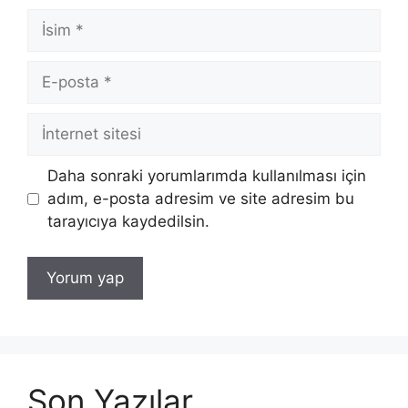
İsim
E-
posta
İnternet
sitesi
Daha sonraki yorumlarımda kullanılması için
adım, e-posta adresim ve site adresim bu
tarayıcıya kaydedilsin.
Son Yazılar