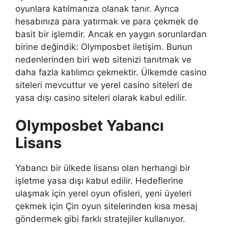
oyunlara katılmanıza olanak tanır. Ayrıca
hesabınıza para yatırmak ve para çekmek de
basit bir işlemdir. Ancak en yaygın sorunlardan
birine değindik: Olymposbet iletişim. Bunun
nedenlerinden biri web sitenizi tanıtmak ve
daha fazla katılımcı çekmektir. Ülkemde casino
siteleri mevcuttur ve yerel casino siteleri de
yasa dışı casino siteleri olarak kabul edilir.
Olymposbet Yabancı
Lisans
Yabancı bir ülkede lisansı olan herhangi bir
işletme yasa dışı kabul edilir. Hedeflerine
ulaşmak için yerel oyun ofisleri, yeni üyeleri
çekmek için Çin oyun sitelerinden kısa mesaj
göndermek gibi farklı stratejiler kullanıyor.