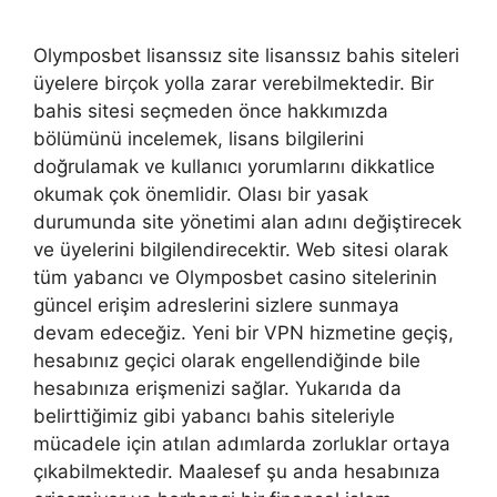
Olymposbet lisanssız site lisanssız bahis siteleri
üyelere birçok yolla zarar verebilmektedir. Bir
bahis sitesi seçmeden önce hakkımızda
bölümünü incelemek, lisans bilgilerini
doğrulamak ve kullanıcı yorumlarını dikkatlice
okumak çok önemlidir. Olası bir yasak
durumunda site yönetimi alan adını değiştirecek
ve üyelerini bilgilendirecektir. Web sitesi olarak
tüm yabancı ve Olymposbet casino sitelerinin
güncel erişim adreslerini sizlere sunmaya
devam edeceğiz. Yeni bir VPN hizmetine geçiş,
hesabınız geçici olarak engellendiğinde bile
hesabınıza erişmenizi sağlar. Yukarıda da
belirttiğimiz gibi yabancı bahis siteleriyle
mücadele için atılan adımlarda zorluklar ortaya
çıkabilmektedir. Maalesef şu anda hesabınıza