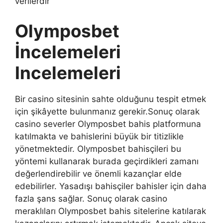
verilerdir
Olymposbet
İncelemeleri
Incelemeleri
Bir casino sitesinin sahte olduğunu tespit etmek
için şikâyette bulunmanız gerekir.Sonuç olarak
casino severler Olymposbet bahis platformuna
katılmakta ve bahislerini büyük bir titizlikle
yönetmektedir. Olymposbet bahisçileri bu
yöntemi kullanarak burada geçirdikleri zamanı
değerlendirebilir ve önemli kazançlar elde
edebilirler. Yasadışı bahisçiler bahisler için daha
fazla şans sağlar. Sonuç olarak casino
meraklıları Olymposbet bahis sitelerine katılarak