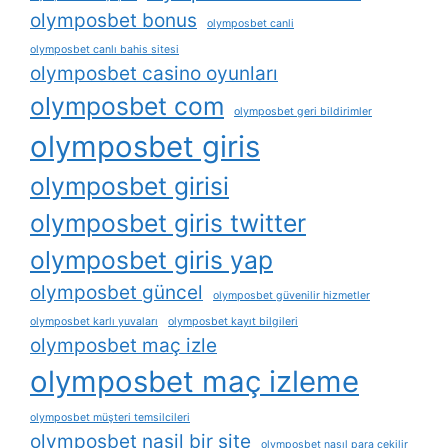
olymposbet bonus
olymposbet canli
olymposbet canlı bahis sitesi
olymposbet casino oyunları
olymposbet com
olymposbet geri bildirimler
olymposbet giris
olymposbet girisi
olymposbet giris twitter
olymposbet giris yap
olymposbet güncel
olymposbet güvenilir hizmetler
olymposbet karlı yuvaları
olymposbet kayıt bilgileri
olymposbet maç izle
olymposbet maç izleme
olymposbet müşteri temsilcileri
olymposbet nasil bir site
olymposbet nasıl para çekilir