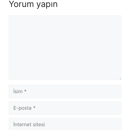
Yorum yapın
Yorum
İsim
E-
posta
İnternet
sitesi