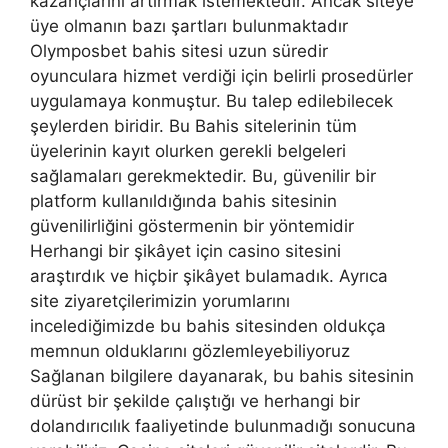
kazançlarını artırmak istemektedir. Ancak siteye
üye olmanın bazı şartları bulunmaktadır
Olymposbet bahis sitesi uzun süredir
oyunculara hizmet verdiği için belirli prosedürler
uygulamaya konmuştur. Bu talep edilebilecek
şeylerden biridir. Bu Bahis sitelerinin tüm
üyelerinin kayıt olurken gerekli belgeleri
sağlamaları gerekmektedir. Bu, güvenilir bir
platform kullanıldığında bahis sitesinin
güvenilirliğini göstermenin bir yöntemidir
Herhangi bir şikâyet için casino sitesini
araştırdık ve hiçbir şikâyet bulamadık. Ayrıca
site ziyaretçilerimizin yorumlarını
incelediğimizde bu bahis sitesinden oldukça
memnun olduklarını gözlemleyebiliyoruz
Sağlanan bilgilere dayanarak, bu bahis sitesinin
dürüst bir şekilde çalıştığı ve herhangi bir
dolandırıcılık faaliyetinde bulunmadığı sonucuna