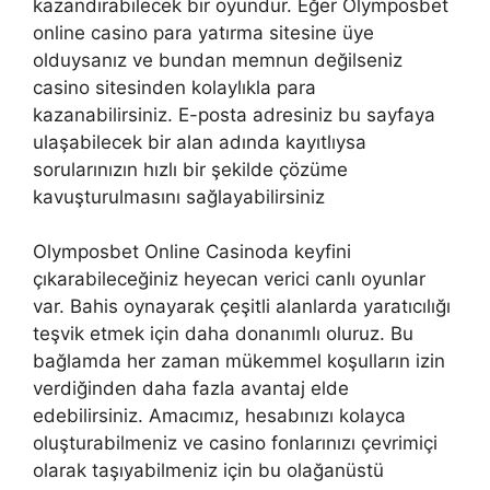
kazandırabilecek bir oyundur. Eğer Olymposbet
online casino para yatırma sitesine üye
olduysanız ve bundan memnun değilseniz
casino sitesinden kolaylıkla para
kazanabilirsiniz. E-posta adresiniz bu sayfaya
ulaşabilecek bir alan adında kayıtlıysa
sorularınızın hızlı bir şekilde çözüme
kavuşturulmasını sağlayabilirsiniz
Olymposbet Online Casinoda keyfini
çıkarabileceğiniz heyecan verici canlı oyunlar
var. Bahis oynayarak çeşitli alanlarda yaratıcılığı
teşvik etmek için daha donanımlı oluruz. Bu
bağlamda her zaman mükemmel koşulların izin
verdiğinden daha fazla avantaj elde
edebilirsiniz. Amacımız, hesabınızı kolayca
oluşturabilmeniz ve casino fonlarınızı çevrimiçi
olarak taşıyabilmeniz için bu olağanüstü