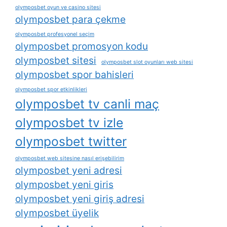
olymposbet oyun ve casino sitesi
olymposbet para çekme
olymposbet profesyonel seçim
olymposbet promosyon kodu
olymposbet sitesi
olymposbet slot oyunları web sitesi
olymposbet spor bahisleri
olymposbet spor etkinlikleri
olymposbet tv canli maç
olymposbet tv izle
olymposbet twitter
olymposbet web sitesine nasıl erişebilirim
olymposbet yeni adresi
olymposbet yeni giris
olymposbet yeni giriş adresi
olymposbet üyelik