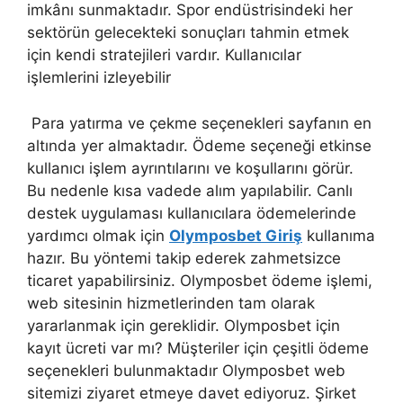
imkânı sunmaktadır. Spor endüstrisindeki her
sektörün gelecekteki sonuçları tahmin etmek
için kendi stratejileri vardır. Kullanıcılar
işlemlerini izleyebilir
Para yatırma ve çekme seçenekleri sayfanın en
altında yer almaktadır. Ödeme seçeneği etkinse
kullanıcı işlem ayrıntılarını ve koşullarını görür.
Bu nedenle kısa vadede alım yapılabilir. Canlı
destek uygulaması kullanıcılara ödemelerinde
yardımcı olmak için
Olymposbet Giriş
kullanıma
hazır. Bu yöntemi takip ederek zahmetsizce
ticaret yapabilirsiniz. Olymposbet ödeme işlemi,
web sitesinin hizmetlerinden tam olarak
yararlanmak için gereklidir. Olymposbet için
kayıt ücreti var mı? Müşteriler için çeşitli ödeme
seçenekleri bulunmaktadır Olymposbet web
sitemizi ziyaret etmeye davet ediyoruz. Şirket