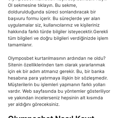
Ol sekmesine tıklayın. Bu sekme,
doldurulduğunda süreci sonlandıracak bir
başvuru formu içerir. Bu süreçlerde yer alan
uygulamalar siz, kullanıcılarınız ve kişileriniz
hakkında farklı türde bilgiler isteyecektir.Gerekli
tüm bilgileri ve doğru bilgileri verdiğinizde işlem
tamamlanır.
Olymposbet kurtarılmasının ardından ne oldu?
Sitenin özelliklerinden tam olarak yararlanmak
için ek bir adım atmanız gerekir. Bu, bir banka
hesabına para yatırmaya ilişkin bir sözleşmedir.
Müşterilerin bu işlemleri yapmanın farklı yolları
vardır. Web sayfasında bu yöntemler gösteriliyor
ve yakından incelerseniz hepsinin alt kısımda
yer aldığını göreceksiniz.