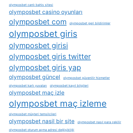
olymposbet canlı bahis sitesi
olymposbet casino oyunları
olymposbet com
olymposbet geri bildirimler
olymposbet giris
olymposbet girisi
olymposbet giris twitter
olymposbet giris yap
olymposbet güncel
olymposbet güvenilir hizmetler
olymposbet karlı yuvaları
olymposbet kayıt bilgileri
olymposbet maç izle
olymposbet maç izleme
olymposbet müşteri temsilcileri
olymposbet nasil bir site
olymposbet nasıl para çekilir
olymposbet oturum açma adresi değişikliği