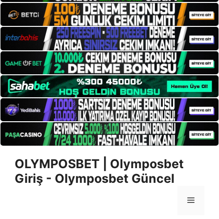
İçeriğe
OLYMPOSBET | Olymposbet
atla
Giriş - Olymposbet Güncel
Menü