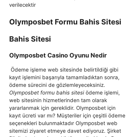
verilecektir
Olymposbet Formu Bahis Sitesi
Bahis Sitesi
Olymposbet Casino Oyunu Nedir
Ödeme işleme web sitesinde belirtildiği gibi
kayıt işlemini başarıyla tamamladıktan sonra,
ödeme sürecini de gözlemleyeceksiniz.
Olymposbet formu bahis sitesi
ödeme işlemi,
web sitesinin hizmetlerinden tam olarak
yararlanmak için gereklidir. Olymposbet için
kayıt ücreti var mı? Müşteriler için çeşitli ödeme
seçenekleri bulunmaktadır Olymposbet web
sitemizi ziyaret etmeye davet ediyoruz. Şirket